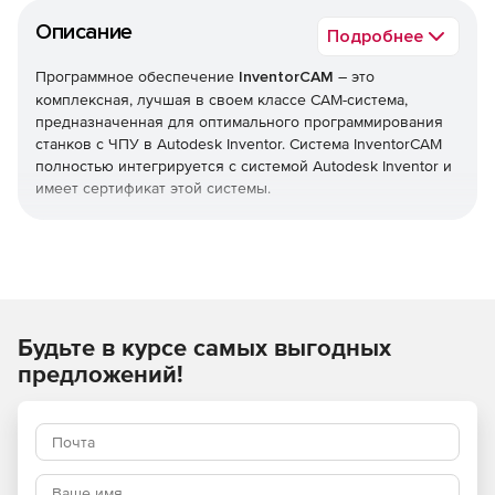
Описание
Подробнее
Программное обеспечение
InventorCAM
– это
комплексная, лучшая в своем классе CAM-система,
предназначенная для оптимального программирования
станков с ЧПУ в Autodesk Inventor. Система InventorCAM
полностью интегрируется с системой Autodesk Inventor и
имеет сертификат этой системы.
Система InventorCAM работает непосредственно в окне
Inventor и сохраняет полную ассоциативность с
твердотельной моделью, включая детали и сборки. Все
переходы механической обработки определяются,
вычисляются и проверяются, не выходя за пределы
Будьте в курсе самых выгодных
среды Inventor и с сохранением полной ассоциативности
с моделью. Система InventorCAM представляет собой
предложений!
идеальное CAM-решение, расширяющее возможности
пользователей Autodesk Inventor.