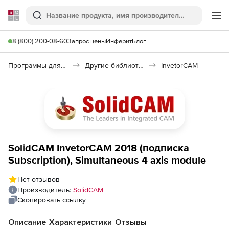
Softline
Поиск
Ме
8 (800) 200-08-60
Запрос цены
Инферит
Блог
Программы для программирования
Другие библиотеки
InvetorCAM
SolidCAM InvetorCAM 2018 (подписка
Subscription), Simultaneous 4 axis module
Нет отзывов
Производитель:
SolidCAM
Скопировать ссылку
Описание
Характеристики
Отзывы