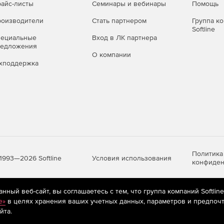
айс-листы
Семинары и вебинары
Помощь
оизводители
Стать партнером
Группа к
Softline
пециальные
Вход в ЛК партнера
редложения
О компании
хподдержка
Политика
Условия использования
1993—2026 Softline
конфиден
ный веб-сайт, вы соглашаетесь с тем, что группа компаний Softlin
яются
рекомендательные технологии
(информационные технологии п
e»
в целях хранения ваших учетных данных, параметров и предпочт
предпочтениям пользователей сети «Интернет», находящихся на те
йта.