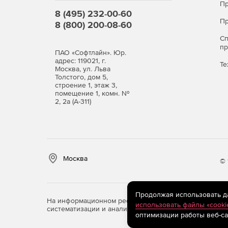
Пр
8 (495) 232-00-60
Пр
8 (800) 200-08-60
С
п
ПАО «Софтлайн». Юр.
адрес: 119021, г.
Те
Москва, ул. Льва
Толстого, дом 5,
строение 1, этаж 3,
помещение 1, комн. №
2, 2а (А-311)
Москва
© 
Продолжая использовать дан
На информационном ресурсе store.softline.ru примен
использовать файлы «cooki
систематизации и анализа сведений, относящихся к 
оптимизации работы веб-са