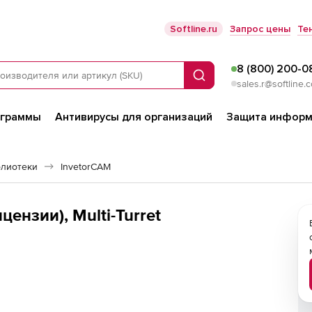
Softline.ru
Запрос цены
Те
8 (800) 200-0
Поиск
sales.r@softline.
ограммы
Антивирусы для организаций
Защита информ
блиотеки
InvetorCAM
ензии), Multi-Turret