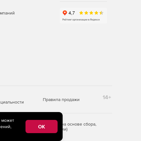
омпаний
14+
Правила продажи
циальности
e может
редоставления информации на основе сбора,
OK
ений,
рритории Российской Федерации)