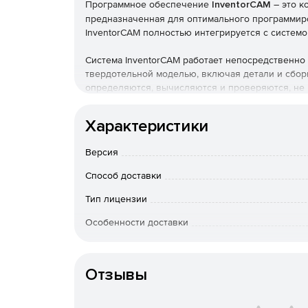
Программное обеспечение
InventorCAM
– это к
предназначенная для оптимального программиров
InventorCAM полностью интегрируется с системой
Система InventorCAM работает непосредственно 
твердотельной моделью, включая детали и сбор
определяются, вычисляются и проверяются, не 
полной ассоциативности с моделью. Система In
расширяющее возможности пользователей Autode
Характеристики
Версия
Способ доставки
Тип лицензии
Особенности доставки
Артикул
Отзывы