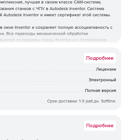
омплексная, лучшая в своем классе CAM-система,
ания станков с ЧПУ в Autodesk Inventor. Система
 Autodesk Inventor и имеет сертификат этой системы.
в окне Inventor и сохраняет полную ассоциативность с
ки. Все переходы механической обработки
выходя за пределы среды Inventor и с сохранением
ventorCAM представляет собой идеальное CAM-решение,
sk Inventor.
Подробнее
Лицензии
Электронный
Полная версия
Срок доставки: 1-3 раб.дн. Softline.
Mturret
Подробнее