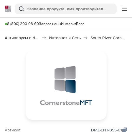
Softline
Поиск
Ме
8 (800) 200-08-60
Запрос цены
Инферит
Блог
Антивирусы и безопасность
Интернет и Сеть
South River Cornerstone MFT
Артикул:
DMZ-ENT-BSS-01