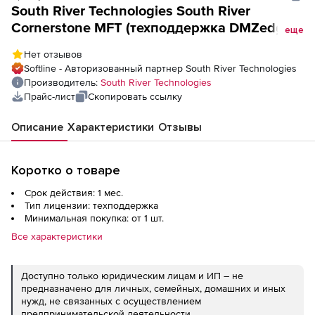
South River Technologies South River
Cornerstone MFT (техподдержка DMZedge),
еще
на 1 месяц Standard
Нет отзывов
Softline - Авторизованный партнер South River Technologies
Производитель:
South River Technologies
Прайс-лист
Скопировать ссылку
Описание
Характеристики
Отзывы
Коротко о товаре
Срок действия: 1 мес.
Тип лицензии: техподдержка
Минимальная покупка: от 1 шт.
Все характеристики
Доступно только юридическим лицам и ИП – не
предназначено для личных, семейных, домашних и иных
нужд, не связанных с осуществлением
предпринимательской деятельности