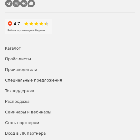
Аудит.
Модуль аудита и генерации отчетов StatsTrack
позволяет администраторам просматривать подробную
информацию о перемещении данных и активности
системы.
Каталог
Прайс-листы
Производители
Специальные предложения
Формирование и настройка отчетов.
Техподдержка
Интеграция с менеджментом событий.
Распродажа
Мониторинг действий пользователей и системы.
Семинары и вебинары
Аудит истории файлов.
Стать партнером
Вход в ЛК партнера
Отслеживание тенденций.