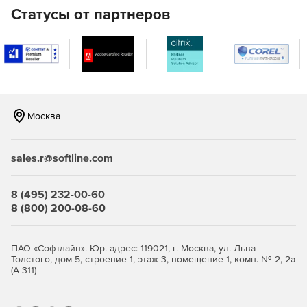
Статусы от партнеров
Анализ бизнес-информации.
Программа изучает данные,
которые отражают состояние безопасности
корпоративной сети и позволяют решать проблемы, от
которых зависит стабильность и конкурентоспособность
компании.
Повышение производительности работы сети
Москва
sales.r@softline.com
8 (495) 232-00-60
Создание мультисерверных кластеров и поддержание
8 (800) 200-08-60
баланса нагрузки.
Сжатие данных для повышения скорости передачи
ПАО «Софтлайн». Юр. адрес: 119021, г. Москва, ул. Льва
файлов.
Толстого, дом 5, строение 1, этаж 3, помещение 1, комн. № 2, 2а
(А-311)
Менеджмент событий и автоматизация.