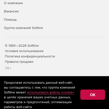
О компании
Вакансии
Помощь
Группа компаний Softline
© 1993—2026 Softline
Условия использования
Политика конфиденциальности
Правила продажи
14+
Продолжая использовать данный веб-сайт,
На информационном ресурсе store.softline.ru применяются
вы соглашаетесь с тем, что группа компаний
рекомендательные технологии
(информационные технологии
Softline может
использовать файлы «cookie»
предоставления информации на основе сбора,
OK
в целях хранения ваших учетных данных,
систематизации и анализа сведений, относящихся к
предпочтениям пользователей сети «Интернет»,
параметров и предпочтений, оптимизации
находящихся на территории Российской Федерации)
работы веб-сайта.