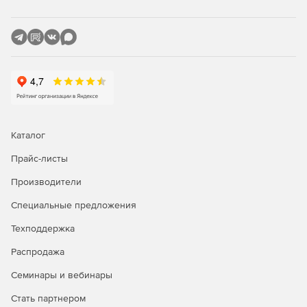
инцидентам.
Управление доступом и аутентификация
администраторов. Доступ к консоли управления Titan
DMZ строго разграничен по ролям. Поддерживаются
механизмы двухфакторной аутентификации,
интеграция с LDAP/Active Directory, а также
журналирование действий администраторов для
обеспечения прозрачности и соответствия
требованиям ИБ.
Каталог
Прайс-листы
Централизованное управление и масштабирование. В
крупных инфраструктурах возможна кластеризация и
Производители
централизованное управление несколькими узлами
Titan DMZ из единой консоли. Это упрощает
Специальные предложения
применение политик, обновление правил и
мониторинг состояния всех DMZ‑шлюзов.
Техподдержка
Распродажа
Преимущества Titan DMZ
Семинары и вебинары
Снижение поверхности атаки. Размещение публичных
Стать партнером
сервисов в DMZ и жесткая сегментация сети