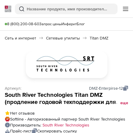
Softline
Поиск
Ме
8 (800) 200-08-60
Запрос цены
Инферит
Блог
Сеть и интернет
Сетевые утилиты
Titan DMZ
Артикул:
DMZ-Enterpirse-12
South River Technologies Titan DMZ
(продление годовой техподдержки для
еще
лицензии Existing Enterprise Perpetual),
Нет отзывов
цена за 1 продление
Softline - Авторизованный партнер South River Technologies
Производитель:
South River Technologies
Прайс-лист
Скопировать ссылку