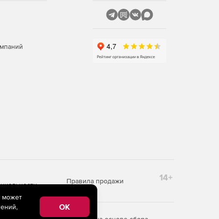
омпаний
14+
Правила продажи
циальности
e может
OK
ений,