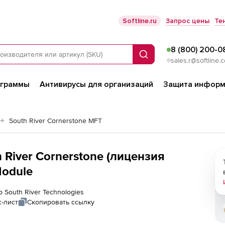
Softline.ru
Запрос цены
Те
8 (800) 200-0
Поиск
sales.r@softline.
ограммы
Антивирусы для организаций
Защита информ
South River Cornerstone MFT
h River Cornerstone (лицензия
Module
 South River Technologies
-лист
Скопировать ссылку