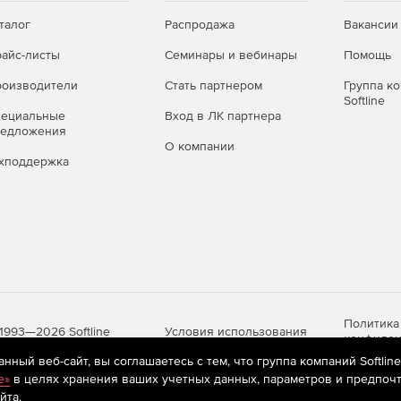
талог
Распродажа
Вакансии
айс-листы
Семинары и вебинары
Помощь
оизводители
Стать партнером
Группа к
Softline
пециальные
Вход в ЛК партнера
редложения
О компании
хподдержка
Политика
Условия использования
1993—2026 Softline
конфиден
ный веб-сайт, вы соглашаетесь с тем, что группа компаний Softlin
e»
в целях хранения ваших учетных данных, параметров и предпочт
йта.