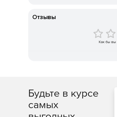
Артикул
Снижение рисков несанкционированного про
Отзывы
Отслеживание состояния безопасности пото
предотвращения проблем еще до их возникн
Как бы вы
Анализ бизнес-информации.
Программа изучает
корпоративной сети и позволяют решать проблем
конкурентоспособность компании.
Повышение производительности работы сети
Будьте в курсе
самых
Создание мультисерверных кластеров и подд
выгодных