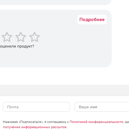
MFT-ARM
никновения в корпоративную сеть.
Подробнее
ков данных и оповещения администраторов для
овения.
 оценили продукт?
 данные, которые отражают состояние безопасности
ы, от которых зависит стабильность и
Нажимая «Подписаться», я соглашаюсь с
Политикой конфиденциальности
, д
ержание баланса нагрузки.
получение информационных рассылок
.