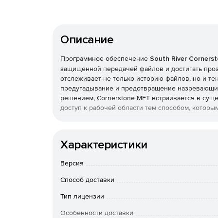
Описание
Программное обеспечение
South River Corners
защищенной передачей файлов и достигать проз
отслеживает не только историю файлов, но и те
предугадывание и предотвращение назревающи
решением, Cornerstone MFT встраивается в сущ
доступ к рабочей области тем способом, которы
Основные возможности Cornerstone MFT
Характеристики
Поддержание безопасности передачи данных:
Версия
Способ доставки
Тип лицензии
Повышенная защита данных во время перед
Особенности доставки
Постоянная защита хранилищ данных.