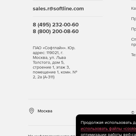
Аудит истории файлов.
sales.r@softline.com
Ка
Отслеживание тенденций.
Пр
8 (495) 232-00-60
Пр
8 (800) 200-08-60
С
п
ПАО «Софтлайн». Юр.
адрес: 119021, г.
Те
Москва, ул. Льва
Толстого, дом 5,
строение 1, этаж 3,
помещение 1, комн. №
2, 2а (А-311)
Москва
© 
Продолжая использовать дан
использовать файлы «cooki
оптимизации работы веб-са