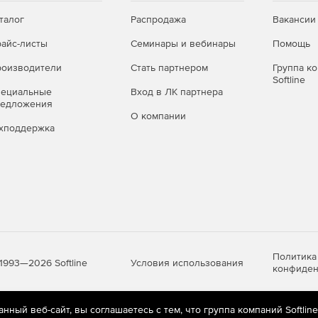
талог
Распродажа
Вакансии
айс-листы
Семинары и вебинары
Помощь
оизводители
Стать партнером
Группа к
Softline
пециальные
Вход в ЛК партнера
редложения
О компании
хподдержка
Политика
Условия использования
1993—2026 Softline
конфиден
ный веб-сайт, вы соглашаетесь с тем, что группа компаний Softlin