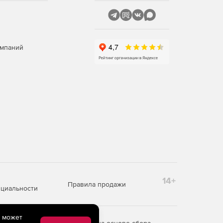
омпаний
14+
Правила продажи
циальности
e может