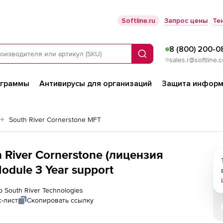
Softline.ru
Запрос цены
Те
8 (800) 200-0
Поиск
sales.r@softline.
ограммы
Антивирусы для организаций
Защита информ
South River Cornerstone MFT
h River Cornerstone (лицензия
Module 3 Year support
 South River Technologies
-лист
Скопировать ссылку