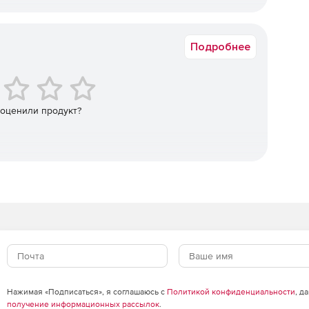
Срок доставки: 1-3 раб.дн. Softline.
никновения в корпоративную сеть.
Подробнее
ков данных и оповещения администраторов для
овения.
 оценили продукт?
 данные, которые отражают состояние безопасности
ы, от которых зависит стабильность и
Нажимая «Подписаться», я соглашаюсь с
Политикой конфиденциальности
, д
ержание баланса нагрузки.
получение информационных рассылок
.