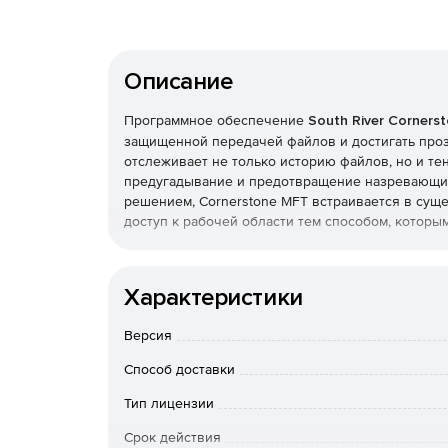
Описание
Программное обеспечение
South River Corners
защищенной передачей файлов и достигать проз
отслеживает не только историю файлов, но и те
предугадывание и предотвращение назревающи
решением, Cornerstone MFT встраивается в сущ
доступ к рабочей области тем способом, которы
Основные возможности Cornerstone MFT
Характеристики
Поддержание безопасности передачи данных:
Версия
Способ доставки
Тип лицензии
Повышенная защита данных во время перед
Срок действия
Постоянная защита хранилищ данных.