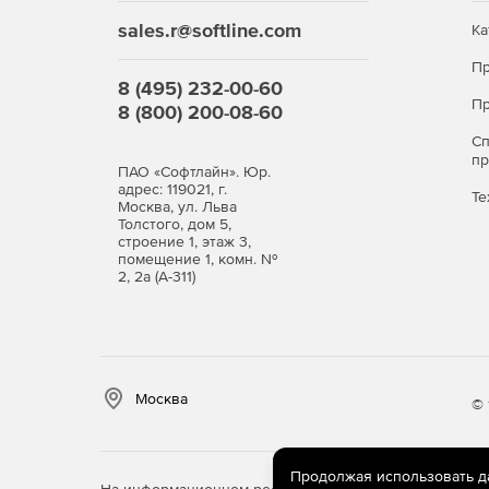
Аудит истории файлов.
sales.r@softline.com
Ка
Отслеживание тенденций.
Пр
8 (495) 232-00-60
Пр
8 (800) 200-08-60
С
п
ПАО «Софтлайн». Юр.
адрес: 119021, г.
Те
Москва, ул. Льва
Толстого, дом 5,
строение 1, этаж 3,
помещение 1, комн. №
2, 2а (А-311)
Москва
© 
Продолжая использовать дан