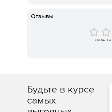
Особенности доставки
Снижение рисков несанкционированного про
Отзывы
Отслеживание состояния безопасности пото
предотвращения проблем еще до их возникн
Как бы вы
Анализ бизнес-информации.
Программа изучает
корпоративной сети и позволяют решать проблем
конкурентоспособность компании.
Повышение производительности работы сети
Будьте в курсе
самых
Создание мультисерверных кластеров и подд
выгодных