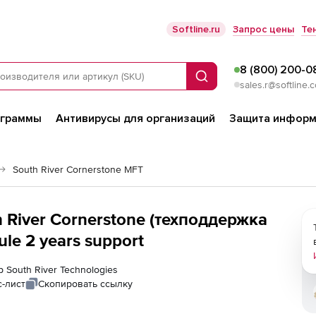
Softline.ru
Запрос цены
Те
8 (800) 200-0
Поиск
sales.r@softline.
ограммы
Антивирусы для организаций
Защита информ
South River Cornerstone MFT
h River Cornerstone (техподдержка
le 2 years support
 South River Technologies
-лист
Скопировать ссылку