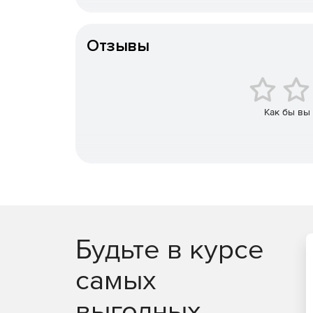
Особенности доставки
Снижение рисков несанкционированного про
Отзывы
Отслеживание состояния безопасности пото
предотвращения проблем еще до их возникн
Как бы вы
Анализ бизнес-информации.
Программа изучает
корпоративной сети и позволяют решать проблем
конкурентоспособность компании.
Повышение производительности работы сети
Будьте в курсе
самых
Создание мультисерверных кластеров и подд
выгодных