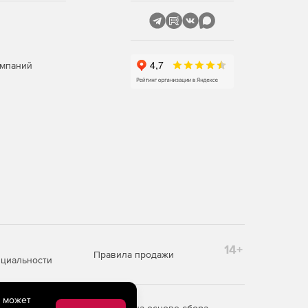
омпаний
14+
Правила продажи
циальности
e может