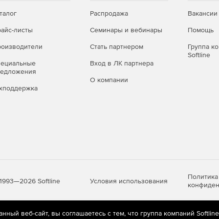
талог
Распродажа
Вакансии
айс-листы
Семинары и вебинары
Помощь
оизводители
Стать партнером
Группа к
Softline
пециальные
Вход в ЛК партнера
редложения
О компании
хподдержка
Политика
Условия использования
1993—2026 Softline
конфиден
ный веб-сайт, вы соглашаетесь с тем, что группа компаний Softlin