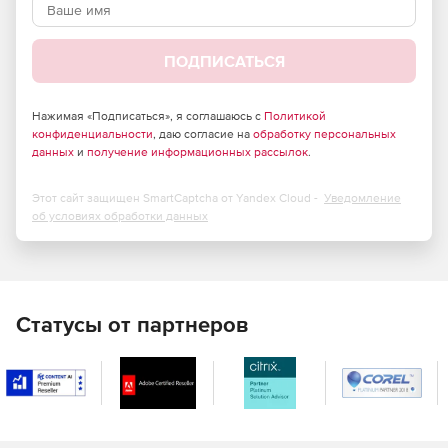
Использование протоколов SFTP и FTP-SSL для
защищенных передач файлов.
ПОДПИСАТЬСЯ
Шифрование паролей по схеме S/Key MD4 и MD5.
Нажимая «Подписаться», я соглашаюсь с
Политикой
Предоставление/отклонение анонимного доступа.
конфиденциальности
, даю согласие на
обработку персональных
данных
и
получение информационных рассылок
.
Разрешение/запрет доступа IP-адресам в зависимости
от их расположения (в белом и черном списке).
Этот сайт защищен SmartCaptcha от Yandex Cloud -
Уведомление
об условиях обработки данных
Блокировка передачи в режимах FXP и PASV.
Настройка ограничения доступа к папкам (чтение/
загрузка, переименование, удаление, перемещение и т.д.).
Статусы от партнеров
Управление событиями. Администраторы могут
настраивать правила, основанные на текущем
состоянии сервера:
Отправка извещения на почту администратора при
запуске сервера.