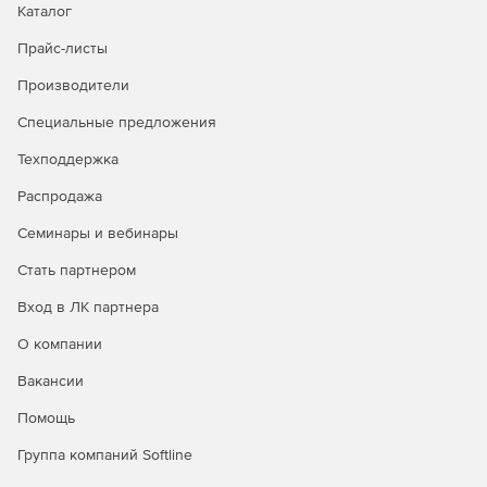
группах на Windows NT, мгновенно поступают и на сервер
Каталог
Titan.
Прайс-листы
Настройка аутентификации.
Доступна функция создания
Производители
пользователей и групп непосредственно через
интерфейс администратора.
Специальные предложения
Техподдержка
Работа в интерфейсе объектной модели
компонентов.
Решение Titan предоставляет интерфейс
Распродажа
программирования приложений COM для контроля
сервера при помощи любого COM-совместимого языка,
Семинары и вебинары
включая Visual Basic (VB), Visual Basic Script (VBS), C++, C#,
Стать партнером
Java и другие.
Вход в ЛК партнера
О компании
Вакансии
Помощь
Группа компаний Softline