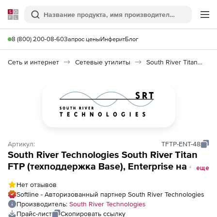
Softline
Поиск
Ме
8 (800) 200-08-60
Запрос цены
Инферит
Блог
Сеть и интернет
Сетевые утилиты
South River Titan FTP
Артикул:
TFTP-ENT-48
South River Technologies South River Titan
FTP (техподдержка Base), Enterprise на 4
еще
года
Нет отзывов
Softline - Авторизованный партнер South River Technologies
Производитель:
South River Technologies
Прайс-лист
Скопировать ссылку