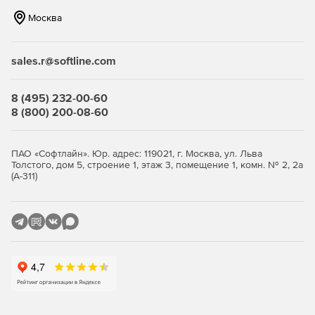
Москва
Создание файлов пользовательских журналов для
каждой учетной записи.
sales.r@softline.com
Мгновенная разгрузка сервера после загрузки файла.
Уведомление администратора о подозрительных
8 (495) 232-00-60
действиях на сервере.
8 (800) 200-08-60
Удаленное администрирование.
Titan FTP Server
позволяет конфигурировать систему с любого
ПАО «Софтлайн». Юр. адрес: 119021, г. Москва, ул. Льва
Толстого, дом 5, строение 1, этаж 3, помещение 1, комн. № 2, 2а
компьютера, где есть доступ в Интернет.
(А-311)
Пользовательский интерфейс удаленного
администрирования идентичен интерфейсу локального
администрирования.
Использование аутентификации Windows NT/SAM.
FTP-
сервер может динамически получать доступ к учетным
записям пользователей и групп с Windows NT Domain
Controller, включая информацию об аутентификации,
домашних директориях и других настройках. Любые
изменения, вносимые в информацию о пользователях/