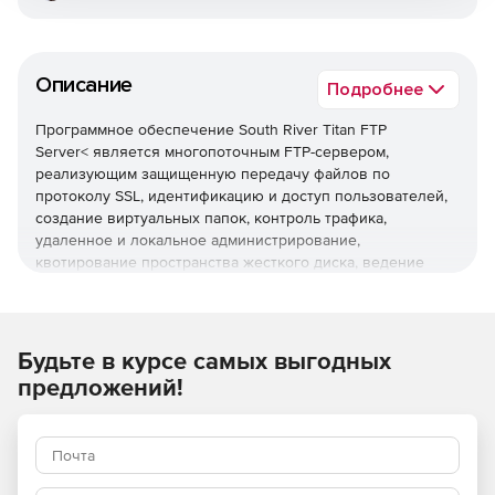
Описание
Подробнее
Программное обеспечение South River Titan FTP
Server< является многопоточным FTP-сервером,
реализующим защищенную передачу файлов по
протоколу SSL, идентификацию и доступ пользователей,
создание виртуальных папок, контроль трафика,
удаленное и локальное администрирование,
квотирование пространства жесткого диска, ведение
журналов. Titan FTP Server делает возможным установку
нескольких серверов, которые будут параллельно
работать на разных комбинациях портов и IP-адресов.
Будьте в курсе самых выгодных
предложений!
Основные возможности Titan FTP Server:
Контроль безопасности и доступа.
Titan FTP Server
содержит следующие функции: