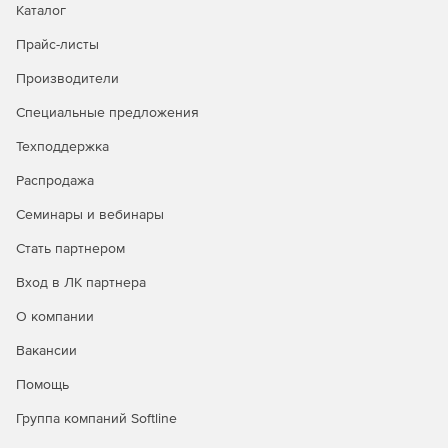
группах на Windows NT, мгновенно поступают и на сервер
Каталог
Titan.
Прайс-листы
Настройка аутентификации.
Доступна функция создания
Производители
пользователей и групп непосредственно через
интерфейс администратора.
Специальные предложения
Техподдержка
Работа в интерфейсе объектной модели
компонентов.
Решение Titan предоставляет интерфейс
Распродажа
программирования приложений COM для контроля
сервера при помощи любого COM-совместимого языка,
Семинары и вебинары
включая Visual Basic (VB), Visual Basic Script (VBS), C++, C#,
Стать партнером
Java и другие.
Вход в ЛК партнера
О компании
Вакансии
Помощь
Группа компаний Softline