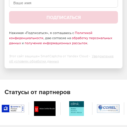
Использование протоколов SFTP и FTP-SSL для
защищенных передач файлов.
ПОДПИСАТЬСЯ
Шифрование паролей по схеме S/Key MD4 и MD5.
Нажимая «Подписаться», я соглашаюсь с
Политикой
Предоставление/отклонение анонимного доступа.
конфиденциальности
, даю согласие на
обработку персональных
данных
и
получение информационных рассылок
.
Разрешение/запрет доступа IP-адресам в зависимости
от их расположения (в белом и черном списке).
Этот сайт защищен SmartCaptcha от Yandex Cloud -
Уведомление
об условиях обработки данных
Блокировка передачи в режимах FXP и PASV.
Настройка ограничения доступа к папкам (чтение/
загрузка, переименование, удаление, перемещение и т.д.).
Статусы от партнеров
Управление событиями. Администраторы могут
настраивать правила, основанные на текущем
состоянии сервера:
Отправка извещения на почту администратора при
запуске сервера.