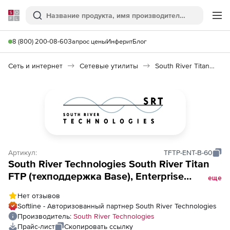
Softline
Поиск
Ме
8 (800) 200-08-60
Запрос цены
Инферит
Блог
Сеть и интернет
Сетевые утилиты
South River Titan FTP
Артикул:
TFTP-ENT-B-60
South River Technologies South River Titan
FTP (техподдержка Base), Enterprise
еще
Premium на 5 лет
Нет отзывов
Softline - Авторизованный партнер South River Technologies
Производитель:
South River Technologies
Прайс-лист
Скопировать ссылку