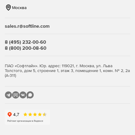
Москва
Создание файлов пользовательских журналов для
каждой учетной записи.
sales.r@softline.com
Мгновенная разгрузка сервера после загрузки файла.
Уведомление администратора о подозрительных
8 (495) 232-00-60
действиях на сервере.
8 (800) 200-08-60
Удаленное администрирование.
Titan FTP Server
позволяет конфигурировать систему с любого
ПАО «Софтлайн». Юр. адрес: 119021, г. Москва, ул. Льва
Толстого, дом 5, строение 1, этаж 3, помещение 1, комн. № 2, 2а
компьютера, где есть доступ в Интернет.
(А-311)
Пользовательский интерфейс удаленного
администрирования идентичен интерфейсу локального
администрирования.
Использование аутентификации Windows NT/SAM.
FTP-
сервер может динамически получать доступ к учетным
записям пользователей и групп с Windows NT Domain
Controller, включая информацию об аутентификации,
домашних директориях и других настройках. Любые
изменения, вносимые в информацию о пользователях/