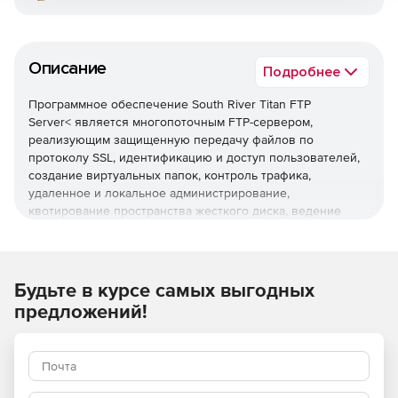
Описание
Подробнее
Программное обеспечение South River Titan FTP
Server< является многопоточным FTP-сервером,
реализующим защищенную передачу файлов по
протоколу SSL, идентификацию и доступ пользователей,
создание виртуальных папок, контроль трафика,
удаленное и локальное администрирование,
квотирование пространства жесткого диска, ведение
журналов. Titan FTP Server делает возможным установку
нескольких серверов, которые будут параллельно
работать на разных комбинациях портов и IP-адресов.
Будьте в курсе самых выгодных
предложений!
Основные возможности Titan FTP Server:
Контроль безопасности и доступа.
Titan FTP Server
содержит следующие функции: