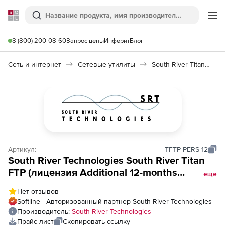
Softline
Поиск
Ме
8 (800) 200-08-60
Запрос цены
Инферит
Блог
Сеть и интернет
Сетевые утилиты
South River Titan FTP
Артикул:
TFTP-PERS-12
South River Technologies South River Titan
FTP (лицензия Additional 12-months
еще
Maintenance &amp; Support), for TFTP-PERS
Нет отзывов
Softline - Авторизованный партнер South River Technologies
Производитель:
South River Technologies
Прайс-лист
Скопировать ссылку