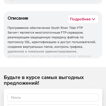
Описание
Подробнее
Программное обеспечение South River Titan FTP
Server< является многопоточным FTP-сервером,
реализующим защищенную передачу файлов по
протоколу SSL, идентификацию и доступ пользователей,
создание виртуальных папок, контроль трафика,
удаленное и локальное администрирование,
квотирование пространства жесткого диска, ведение
журналов. Titan FTP Server делает возможным установку
нескольких серверов, которые будут параллельно
работать на разных комбинациях портов и IP-адресов.
Будьте в курсе самых выгодных
предложений!
Основные возможности Titan FTP Server:
Контроль безопасности и доступа.
Titan FTP Server
содержит следующие функции: