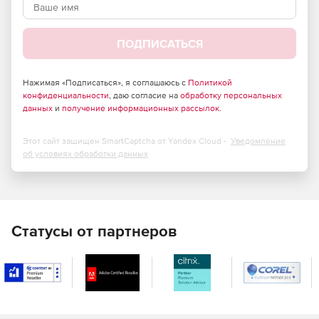
Использование протоколов SFTP и FTP-SSL для
защищенных передач файлов.
ПОДПИСАТЬСЯ
Шифрование паролей по схеме S/Key MD4 и MD5.
Нажимая «Подписаться», я соглашаюсь с
Политикой
Предоставление/отклонение анонимного доступа.
конфиденциальности
, даю согласие на
обработку персональных
данных
и
получение информационных рассылок
.
Разрешение/запрет доступа IP-адресам в зависимости
от их расположения (в белом и черном списке).
Этот сайт защищен SmartCaptcha от Yandex Cloud -
Уведомление
об условиях обработки данных
Блокировка передачи в режимах FXP и PASV.
Настройка ограничения доступа к папкам (чтение/
загрузка, переименование, удаление, перемещение и т.д.).
Статусы от партнеров
Управление событиями. Администраторы могут
настраивать правила, основанные на текущем
состоянии сервера:
Отправка извещения на почту администратора при
запуске сервера.