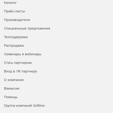
группах на Windows NT, мгновенно поступают и на сервер
Каталог
Titan.
Прайс-листы
Настройка аутентификации.
Доступна функция создания
Производители
пользователей и групп непосредственно через
интерфейс администратора.
Специальные предложения
Техподдержка
Работа в интерфейсе объектной модели
компонентов.
Решение Titan предоставляет интерфейс
Распродажа
программирования приложений COM для контроля
сервера при помощи любого COM-совместимого языка,
Семинары и вебинары
включая Visual Basic (VB), Visual Basic Script (VBS), C++, C#,
Стать партнером
Java и другие.
Вход в ЛК партнера
О компании
Вакансии
Помощь
Группа компаний Softline