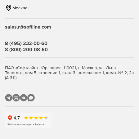
Москва
Создание файлов пользовательских журналов для
каждой учетной записи.
sales.r@softline.com
Мгновенная разгрузка сервера после загрузки файла.
Уведомление администратора о подозрительных
8 (495) 232-00-60
действиях на сервере.
8 (800) 200-08-60
Удаленное администрирование.
Titan FTP Server
позволяет конфигурировать систему с любого
ПАО «Софтлайн». Юр. адрес: 119021, г. Москва, ул. Льва
Толстого, дом 5, строение 1, этаж 3, помещение 1, комн. № 2, 2а
компьютера, где есть доступ в Интернет.
(А-311)
Пользовательский интерфейс удаленного
администрирования идентичен интерфейсу локального
администрирования.
Использование аутентификации Windows NT/SAM.
FTP-
сервер может динамически получать доступ к учетным
записям пользователей и групп с Windows NT Domain
Controller, включая информацию об аутентификации,
домашних директориях и других настройках. Любые
изменения, вносимые в информацию о пользователях/