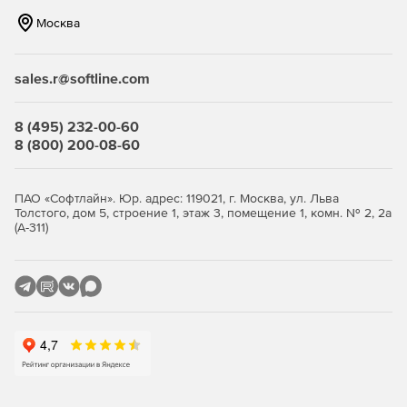
Москва
Создание файлов пользовательских журналов для
каждой учетной записи.
sales.r@softline.com
Мгновенная разгрузка сервера после загрузки файла.
Уведомление администратора о подозрительных
8 (495) 232-00-60
действиях на сервере.
8 (800) 200-08-60
Удаленное администрирование.
Titan FTP Server
позволяет конфигурировать систему с любого
ПАО «Софтлайн». Юр. адрес: 119021, г. Москва, ул. Льва
Толстого, дом 5, строение 1, этаж 3, помещение 1, комн. № 2, 2а
компьютера, где есть доступ в Интернет.
(А-311)
Пользовательский интерфейс удаленного
администрирования идентичен интерфейсу локального
администрирования.
Использование аутентификации Windows NT/SAM.
FTP-
сервер может динамически получать доступ к учетным
записям пользователей и групп с Windows NT Domain
Controller, включая информацию об аутентификации,
домашних директориях и других настройках. Любые
изменения, вносимые в информацию о пользователях/