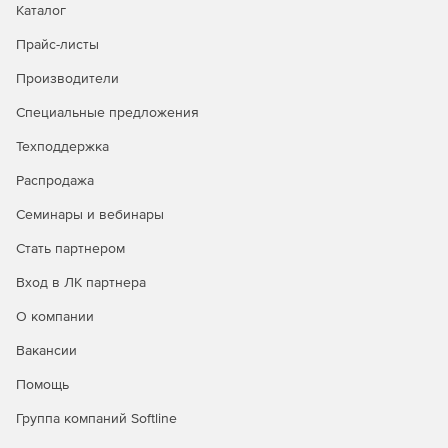
группах на Windows NT, мгновенно поступают и на сервер
Каталог
Titan.
Прайс-листы
Настройка аутентификации.
Доступна функция создания
Производители
пользователей и групп непосредственно через
интерфейс администратора.
Специальные предложения
Техподдержка
Работа в интерфейсе объектной модели
компонентов.
Решение Titan предоставляет интерфейс
Распродажа
программирования приложений COM для контроля
сервера при помощи любого COM-совместимого языка,
Семинары и вебинары
включая Visual Basic (VB), Visual Basic Script (VBS), C++, C#,
Стать партнером
Java и другие.
Вход в ЛК партнера
О компании
Вакансии
Помощь
Группа компаний Softline