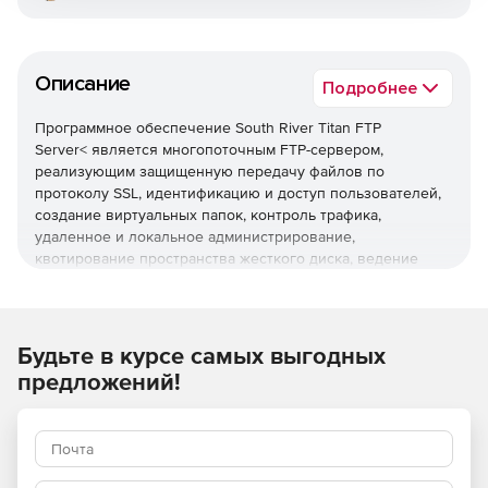
Описание
Подробнее
Программное обеспечение South River Titan FTP
Server< является многопоточным FTP-сервером,
реализующим защищенную передачу файлов по
протоколу SSL, идентификацию и доступ пользователей,
создание виртуальных папок, контроль трафика,
удаленное и локальное администрирование,
квотирование пространства жесткого диска, ведение
журналов. Titan FTP Server делает возможным установку
нескольких серверов, которые будут параллельно
работать на разных комбинациях портов и IP-адресов.
Будьте в курсе самых выгодных
предложений!
Основные возможности Titan FTP Server:
Контроль безопасности и доступа.
Titan FTP Server
содержит следующие функции: