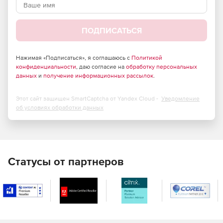
Использование протоколов SFTP и FTP-SSL для
защищенных передач файлов.
ПОДПИСАТЬСЯ
Шифрование паролей по схеме S/Key MD4 и MD5.
Нажимая «Подписаться», я соглашаюсь с
Политикой
Предоставление/отклонение анонимного доступа.
конфиденциальности
, даю согласие на
обработку персональных
данных
и
получение информационных рассылок
.
Разрешение/запрет доступа IP-адресам в зависимости
от их расположения (в белом и черном списке).
Этот сайт защищен SmartCaptcha от Yandex Cloud -
Уведомление
об условиях обработки данных
Блокировка передачи в режимах FXP и PASV.
Настройка ограничения доступа к папкам (чтение/
загрузка, переименование, удаление, перемещение и т.д.).
Статусы от партнеров
Управление событиями. Администраторы могут
настраивать правила, основанные на текущем
состоянии сервера:
Отправка извещения на почту администратора при
запуске сервера.