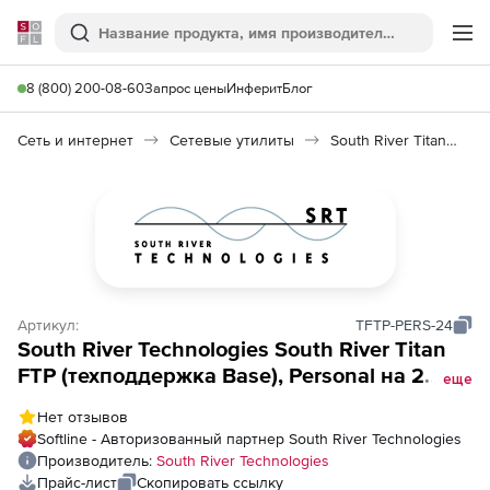
Softline
Поиск
Ме
8 (800) 200-08-60
Запрос цены
Инферит
Блог
Сеть и интернет
Сетевые утилиты
South River Titan FTP
Артикул:
TFTP-PERS-24
South River Technologies South River Titan
FTP (техподдержка Base), Personal на 2
еще
года
Нет отзывов
Softline - Авторизованный партнер South River Technologies
Производитель:
South River Technologies
Прайс-лист
Скопировать ссылку