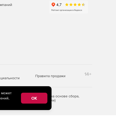
омпаний
14+
Правила продажи
циальности
e может
редоставления информации на основе сбора,
OK
ений,
рритории Российской Федерации)