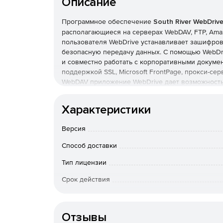
Описание
Программное обеспечение
South River WebDriv
располагающиеся на серверах WebDAV, FTP, Amaz
пользователя WebDrive устанавливает зашифро
безопасную передачу данных. С помощью WebDriv
и совместно работать с корпоративными докуме
поддержкой SSL, Microsoft FrontPage, прокси-се
WebDAV приложение WebDrive дает возможность
гарантируя таким образом их целостность.
Основные возможности WebDrive:
Характеристики
Поддержка SFTP. WebDrive подключается к 
Версия
доступа к файлам.
Способ доставки
Совместимость с Amazon S3. WebDrive может
пользователя онлайн-хранилища Amazon S3.
Тип лицензии
Срок действия
Поддержка Microsoft FrontPage. Система рас
FrontPage.
Тип организации
Поддержка прокси-сервера/межсетевого экра
Отзывы
множество прокси-серверов и межсетевых экр