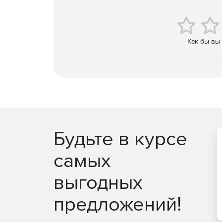
Raptor.
Шифрование паролей по схеме S/Key MD4 и 
Как бы вы
Поддержка иностранных языков. Для чтения 
набор двухбайтных символов.
Кэширование файлов. Кэши WebDrive создают
Более того, пользователь может контролиро
кэш.
Возобновление прерванных загрузок.
Будьте в курсе
Поддержка атрибутов файлов Unix через рас
самых
Передача файлов в текстовом или двоичном
выгодных
предложений!