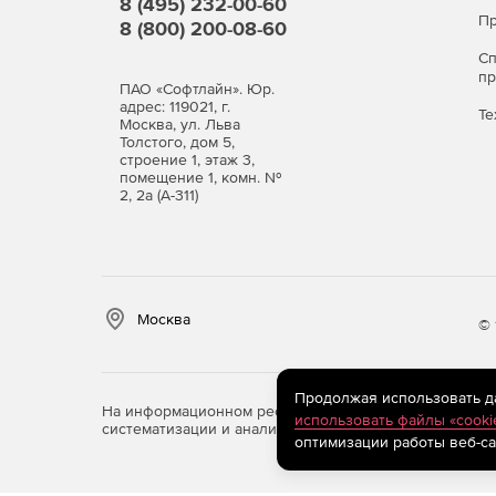
8 (495) 232-00-60
Пр
8 (800) 200-08-60
С
п
ПАО «Софтлайн». Юр.
адрес: 119021, г.
Те
Москва, ул. Льва
Толстого, дом 5,
строение 1, этаж 3,
помещение 1, комн. №
2, 2а (А-311)
Москва
© 
Продолжая использовать дан
На информационном ресурсе store.softline.ru примен
использовать файлы «cooki
систематизации и анализа сведений, относящихся к 
оптимизации работы веб-са