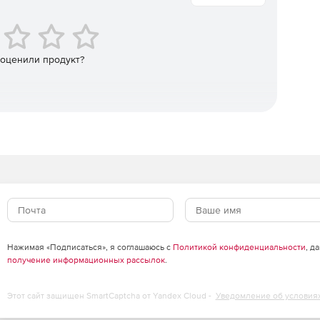
MD5.
 оценили продукт?
и ввода китайского и японского языков используется
 списки файлов и папок для быстрого доступа к ним.
вать объем дискового пространства, выделяемого под
ширение оболочки Explorer и командную строку.
 режиме в зависимости от расширения файла.
Нажимая «Подписаться», я соглашаюсь с
Политикой конфиденциальности
, д
получение информационных рассылок
.
Этот сайт защищен SmartCaptcha от Yandex Cloud -
Уведомление об условия