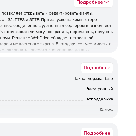
Подробнее
e
позволяет открывать и редактировать файлы,
on S3, FTPS и SFTP. При запуске на компьютере
ванное соединение с удаленным сервером и выполняет
e пользователи могут сохранять, передавать, получать
нтами. Решение WebDrive обладает встроенной
рвера и межсетевого экрана. Благодаря совместимости с
 блокировать просмотр и изменение данных,
Подробнее
SFTP/SSH-серверу для оперативного и защищенного
Техподдержка Base
Электронный
 использоваться для соединения с учетной записью
Техподдержка
12 мес.
познает сайты, созданные в приложении Microsoft
Коммерческая
на. Решение предоставляет вход в систему через
Подробнее
анов, в том числе MS Proxy 2.0, SOCKS 4.3, SOCKS 5 и