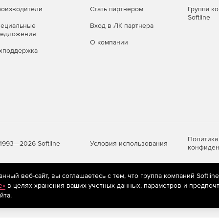
оизводители
Стать партнером
Группа к
Softline
пециальные
Вход в ЛК партнера
редложения
О компании
хподдержка
Политика
Условия использования
1993—2026 Softline
конфиден
ный веб-сайт, вы соглашаетесь с тем, что группа компаний Softlin
яются
рекомендательные технологии
(информационные технологии п
e»
в целях хранения ваших учетных данных, параметров и предпочт
предпочтениям пользователей сети «Интернет», находящихся на те
йта.