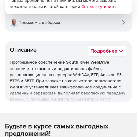
Товара временно нет в наличии. Вы можете выбрать
похожие товары из этой категории
Сетевые утилиты
Поможем с выбором
Описание
Подробнее
Программное обеспечение
South River WebDrive
позволяет открывать и редактировать файлы,
располагающиеся на серверах WebDAV, FTP, Amazon S3,
FTPS и SFTP. При запуске на компьютере пользователя
WebDrive устанавливает зашифрованное соединение с
удаленным сервером и выполняет безопасную передачу
данных. С помощью WebDrive пользователи могут
сохранять, передавать, получать и совместно работать с
корпоративными документами. Решение WebDrive
обладает встроенной поддержкой SSL, Microsoft
FrontPage, прокси-сервера и межсетевого экрана.
Будьте в курсе самых выгодных
Благодаря совместимости с WebDAV приложение
предложений!
WebDrive дает возможность блокировать просмотр и