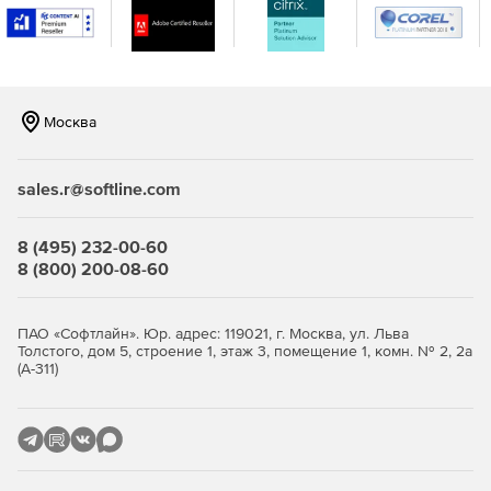
Поддержка иностранных языков. Для чтения и ввода
китайского и японского языков используется набор
двухбайтных символов.
Кэширование файлов. Кэши WebDrive создают списки
файлов и папок для быстрого доступа к ним. Более
Москва
того, пользователь может контролировать объем
дискового пространства, выделяемого под кэш.
sales.r@softline.com
Возобновление прерванных загрузок.
8 (495) 232-00-60
Поддержка атрибутов файлов Unix через расширение
8 (800) 200-08-60
оболочки Explorer и командную строку.
Передача файлов в текстовом или двоичном режиме
ПАО «Софтлайн». Юр. адрес: 119021, г. Москва, ул. Льва
в зависимости от расширения файла.
Толстого, дом 5, строение 1, этаж 3, помещение 1, комн. № 2, 2а
(А-311)