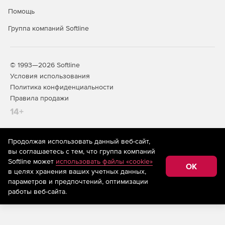
Помощь
Группа компаний Softline
© 1993—2026 Softline
Условия использования
Политика конфиденциальности
Правила продажи
14+
Продолжая использовать данный веб-сайт,
На информационном ресурсе store.softline.ru применяются
вы соглашаетесь с тем, что группа компаний
рекомендательные технологии
(информационные технологии
Softline может
использовать файлы «cookie»
предоставления информации на основе сбора,
OK
в целях хранения ваших учетных данных,
систематизации и анализа сведений, относящихся к
предпочтениям пользователей сети «Интернет»,
параметров и предпочтений, оптимизации
находящихся на территории Российской Федерации)
работы веб-сайта.