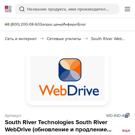
Softline
Поиск
Ме
8 (800) 200-08-60
Запрос цены
Инферит
Блог
Сеть и интернет
Сетевые утилиты
South River WebDrive
Артикул:
WD-IND-4
South River Technologies South River
WebDrive (обновление и продление
еще