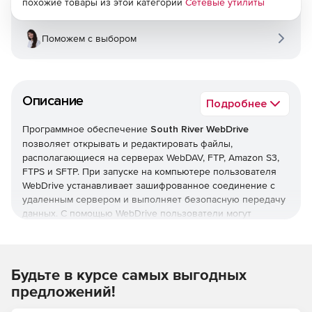
похожие товары из этой категории
Сетевые утилиты
Поможем с выбором
Описание
Подробнее
Программное обеспечение
South River WebDrive
позволяет открывать и редактировать файлы,
располагающиеся на серверах WebDAV, FTP, Amazon S3,
FTPS и SFTP. При запуске на компьютере пользователя
WebDrive устанавливает зашифрованное соединение с
удаленным сервером и выполняет безопасную передачу
данных. С помощью WebDrive пользователи могут
сохранять, передавать, получать и совместно работать с
корпоративными документами. Решение WebDrive
обладает встроенной поддержкой SSL, Microsoft
FrontPage, прокси-сервера и межсетевого экрана.
Будьте в курсе самых выгодных
Благодаря совместимости с WebDAV приложение
предложений!
WebDrive дает возможность блокировать просмотр и
изменение данных, гарантируя таким образом их