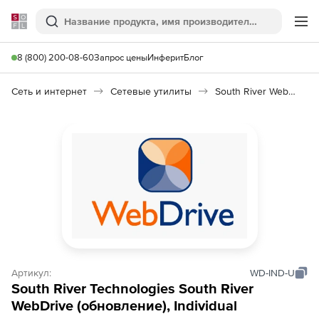
Softline
Поиск
Ме
8 (800) 200-08-60
Запрос цены
Инферит
Блог
Сеть и интернет
Сетевые утилиты
South River WebDrive
Артикул:
WD-IND-U
South River Technologies South River
WebDrive (обновление), Individual