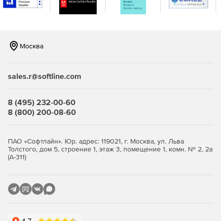
китайского и японского языков используется набор
двухбайтных символов.
Кэширование файлов. Кэши WebDrive создают списки
файлов и папок для быстрого доступа к ним. Более
Москва
того, пользователь может контролировать объем
дискового пространства, выделяемого под кэш.
sales.r@softline.com
Возобновление прерванных загрузок.
8 (495) 232-00-60
Поддержка атрибутов файлов Unix через расширение
8 (800) 200-08-60
оболочки Explorer и командную строку.
Передача файлов в текстовом или двоичном режиме
ПАО «Софтлайн». Юр. адрес: 119021, г. Москва, ул. Льва
в зависимости от расширения файла.
Толстого, дом 5, строение 1, этаж 3, помещение 1, комн. № 2, 2а
(А-311)