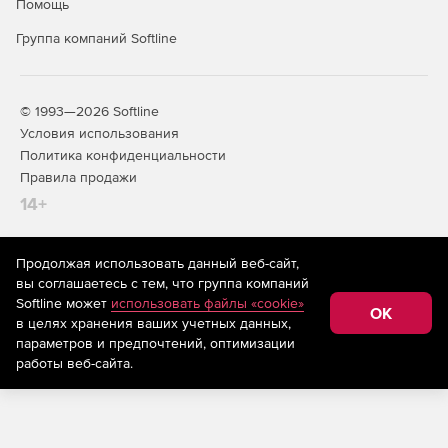
Помощь
Группа компаний Softline
© 1993—2026 Softline
Условия использования
Политика конфиденциальности
Правила продажи
14+
Продолжая использовать данный веб-сайт,
На информационном ресурсе store.softline.ru применяются
вы соглашаетесь с тем, что группа компаний
рекомендательные технологии
(информационные технологии
Softline может
использовать файлы «cookie»
предоставления информации на основе сбора,
OK
в целях хранения ваших учетных данных,
систематизации и анализа сведений, относящихся к
предпочтениям пользователей сети «Интернет»,
параметров и предпочтений, оптимизации
находящихся на территории Российской Федерации)
работы веб-сайта.