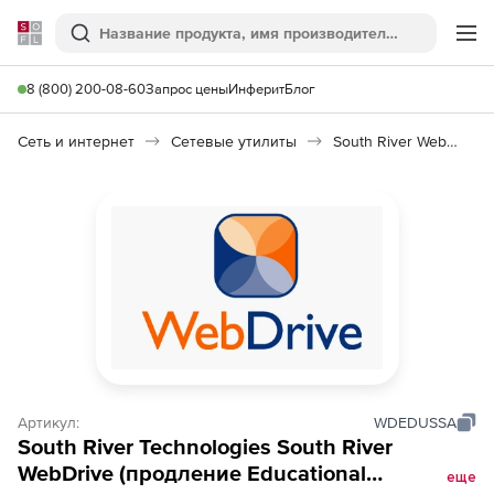
Softline
Поиск
Ме
8 (800) 200-08-60
Запрос цены
Инферит
Блог
Сеть и интернет
Сетевые утилиты
South River WebDrive
Артикул:
WDEDUSSA
South River Technologies South River
WebDrive (продление Educational
еще