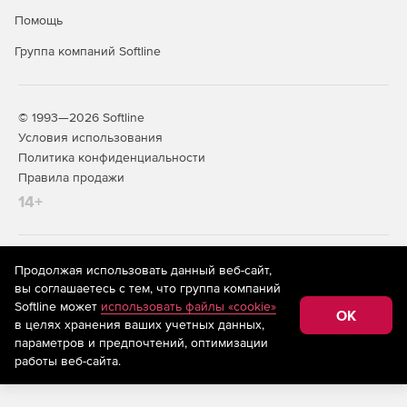
Помощь
Группа компаний Softline
© 1993—2026 Softline
Условия использования
Политика конфиденциальности
Правила продажи
14+
На информационном ресурсе store.softline.ru применяются
Продолжая использовать данный веб-сайт,
рекомендательные технологии
(информационные технологии
вы соглашаетесь с тем, что группа компаний
предоставления информации на основе сбора,
Softline может
использовать файлы «cookie»
систематизации и анализа сведений, относящихся к
OK
в целях хранения ваших учетных данных,
предпочтениям пользователей сети «Интернет»,
находящихся на территории Российской Федерации)
параметров и предпочтений, оптимизации
работы веб-сайта.