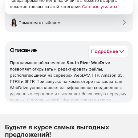
Товара временно нет в наличии. Вы можете выбрать
похожие товары из этой категории
Сетевые утилиты
Поможем с выбором
Описание
Подробнее
Программное обеспечение
South River WebDrive
позволяет открывать и редактировать файлы,
располагающиеся на серверах WebDAV, FTP, Amazon S3,
FTPS и SFTP. При запуске на компьютере пользователя
WebDrive устанавливает зашифрованное соединение с
удаленным сервером и выполняет безопасную передачу
данных. С помощью WebDrive пользователи могут
сохранять, передавать, получать и совместно работать с
корпоративными документами. Решение WebDrive
обладает встроенной поддержкой SSL, Microsoft
FrontPage, прокси-сервера и межсетевого экрана.
Будьте в курсе самых выгодных
Благодаря совместимости с WebDAV приложение
предложений!
WebDrive дает возможность блокировать просмотр и