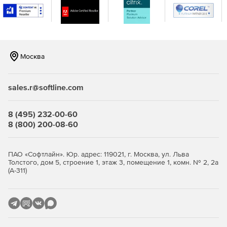
Поддержка иностранных языков. Для чтения и ввода
китайского и японского языков используется набор
двухбайтных символов.
Кэширование файлов. Кэши WebDrive создают списки
файлов и папок для быстрого доступа к ним. Более
Москва
того, пользователь может контролировать объем
дискового пространства, выделяемого под кэш.
sales.r@softline.com
Возобновление прерванных загрузок.
8 (495) 232-00-60
Поддержка атрибутов файлов Unix через расширение
8 (800) 200-08-60
оболочки Explorer и командную строку.
Передача файлов в текстовом или двоичном режиме
ПАО «Софтлайн». Юр. адрес: 119021, г. Москва, ул. Льва
в зависимости от расширения файла.
Толстого, дом 5, строение 1, этаж 3, помещение 1, комн. № 2, 2а
(А-311)