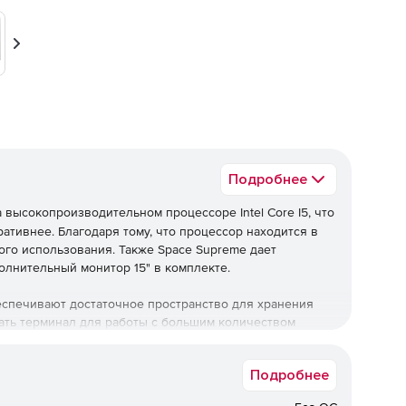
Вперед
Подробнее
 высокопроизводительном процессоре Intel Core I5, что
ативнее. Благодаря тому, что процессор находится в
ого использования. Также Space Supreme дает
олнительный монитор 15" в комплекте.
спечивают достаточное пространство для хранения
ать терминал для работы с большим количеством
амедления работы системы.
Подробнее
модулями, что позволяет легко подключаться к
печивает беспроводное подключение периферийных