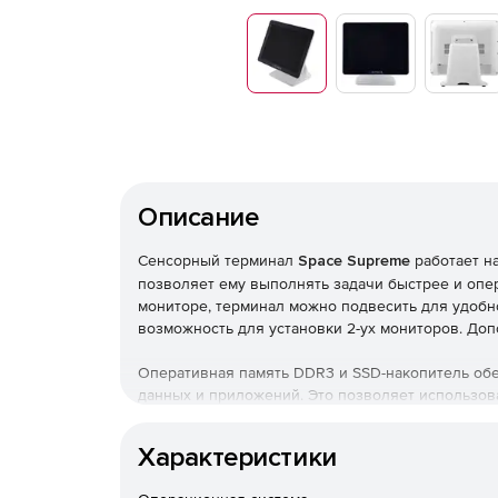
Описание
Сенсорный терминал
Space Supreme
работает на
позволяет ему выполнять задачи быстрее и опер
мониторе, терминал можно подвесить для удобн
возможность для установки 2-ух мониторов. Доп
Оперативная память DDR3 и SSD-накопитель обе
данных и приложений. Это позволяет использов
информации и приложений одновременно, без з
Характеристики
Сенсорный терминал оснащен Wi-Fi и Bluetooth 
интернету и другим устройствам, а также обес