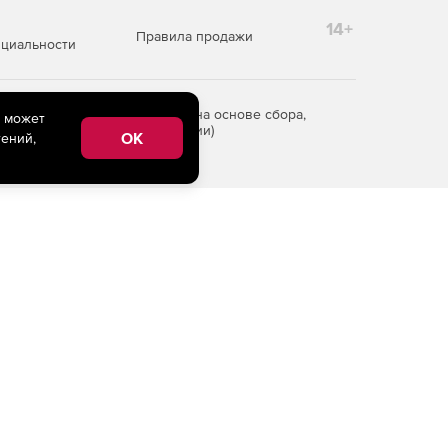
14+
Правила продажи
циальности
редоставления информации на основе сбора,
e может
рритории Российской Федерации)
OK
ений,