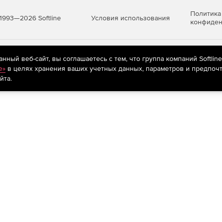
Политика
Условия использования
1993—2026 Softline
конфиден
яются
рекомендательные технологии
(информационные технологии п
ный веб-сайт, вы соглашаетесь с тем, что группа компаний Softlin
предпочтениям пользователей сети «Интернет», находящихся на те
e»
в целях хранения ваших учетных данных, параметров и предпочт
йта.