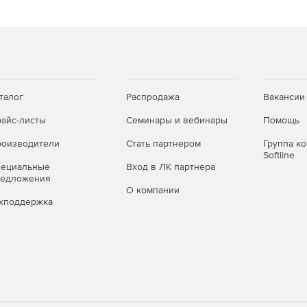
талог
Распродажа
Вакансии
айс-листы
Семинары и вебинары
Помощь
оизводители
Стать партнером
Группа к
Softline
пециальные
Вход в ЛК партнера
редложения
О компании
хподдержка