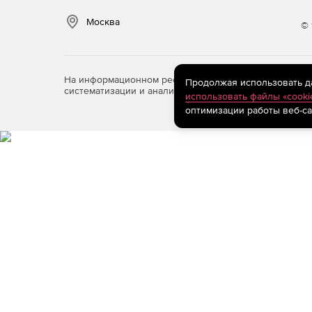
Москва
© 
На информационном ресурсе store.softline.ru примен
Продолжая использовать дан
систематизации и анализа сведений, относящихся к 
использовать файлы «cooki
оптимизации работы веб-са