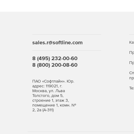
sales.r@softline.com
Ка
Пр
8 (495) 232-00-60
Пр
8 (800) 200-08-60
С
п
ПАО «Софтлайн». Юр.
адрес: 119021, г.
Те
Москва, ул. Льва
Толстого, дом 5,
строение 1, этаж 3,
помещение 1, комн. №
2, 2а (А-311)