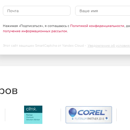
Нажимая «Подписаться», я соглашаюсь с
Политикой конфиденциальности
, д
получение информационных рассылок
.
Этот сайт защищен SmartCaptcha от Yandex Cloud -
Уведомление об условия
еров