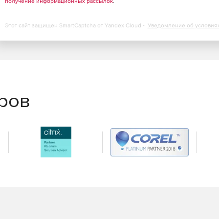
получение информационных рассылок
.
Этот сайт защищен SmartCaptcha от Yandex Cloud -
Уведомление об условия
еров