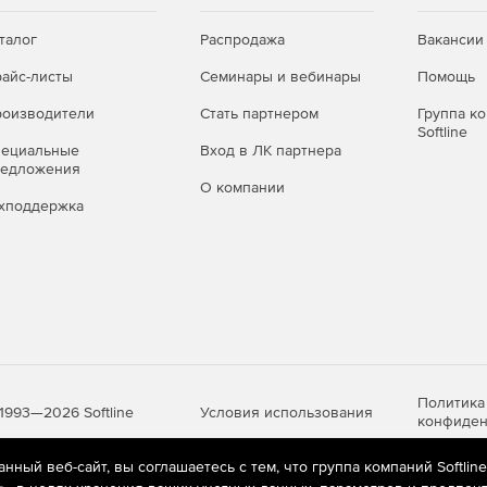
талог
Распродажа
Вакансии
айс-листы
Семинары и вебинары
Помощь
оизводители
Стать партнером
Группа к
Softline
пециальные
Вход в ЛК партнера
редложения
О компании
хподдержка
Политика
Условия использования
1993—2026 Softline
конфиден
ный веб-сайт, вы соглашаетесь с тем, что группа компаний Softlin