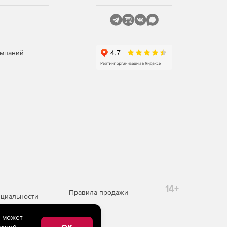
омпаний
14+
Правила продажи
циальности
e может