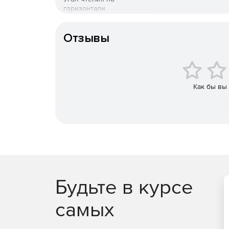
горизонтали
Считывает штрихкоды с экранов мобильных
Угол чтения по вертикали
В комплекте идет инструкция на русском язы
Отзывы
Гарантия 5 лет
Как бы вы
Будьте в курсе
самых