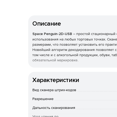
Описание
Space Penguin-2D-USB
– простой стационарный 
использования на любых торговых точках. Скан
размерами, что позволяет установить его практ
Новейший алгоритм декодирования позволяет с
том числе и с алкогольной продукции, обуви, та
обязательной маркировке.
Прибор совместим с системой Маркировка «Ч
ЕГАИС, ФГИС.
Характеристики
Работает со всеми кассами (Эвотор, АТОЛ Sig
Вид сканера штрих-кодов
Разрешение
Скорость сканирования 200 скан/сек.
Дальность сканирования
Выдерживает падения с высоты 2 м.
Угол чтения по