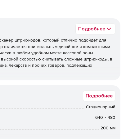
Подробнее
сканер штрих-кодов, который отлично подойдет для
ер отличается оригинальным дизайном и компактными
ически в любом удобном месте кассовой зоны.
 высокой скоростью считывать сложные штрих-коды, в
бака, лекарств и прочих товаров, подлежащих
естный Знак», его можно использовать при работе с
Подробнее
ma, ньюджеры "АТОЛ", ККТ "Меркурий" и т.д.)
Стационарный
640 × 480
200 мм