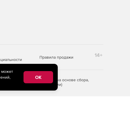
14+
Правила продажи
циальности
e может
OK
ений,
редоставления информации на основе сбора,
рритории Российской Федерации)