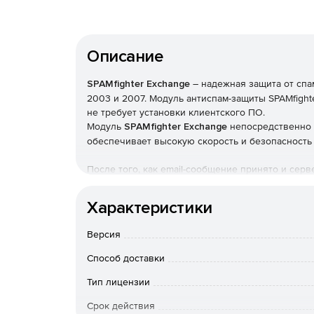
Описание
SPAMfighter Exchange
– надежная защита от спам
2003 и 2007. Модуль антиспам-защиты SPAMfighte
не требует установки клиентского ПО.
Модуль
SPAMfighter Exchange
непосредственно и
обеспечивает высокую скорость и безопасность
После того, как email-сообщение принято и сер
получателя, SPAMfighter Exchange прикрепляет
отправляет его на сервер SPAMfighter для посл
Характеристики
сообщение как спам, модуль SPAMfighter Exchan
перенаправляется в папку «Спам» в почтовом ящ
Версия
Системные требования:
Способ доставки
Тип лицензии
Операционная система – Microsoft Windows S
Срок действия
Почтовый Сервер – Microsoft Exchange Server 