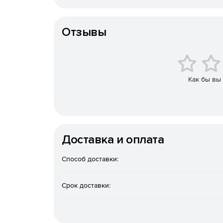
К-во пользователей
Отзывы
Дополнительное программное обеспечение:
Internet Information Services.
Microsoft .NET Framework (1.1 SP1 или 2.0).
Как бы вы
Microsoft Data Access Components 2.7.
Оперативная память – Не менее 256 Мб.
Доставка и оплата
Способ доставки:
Срок доставки: