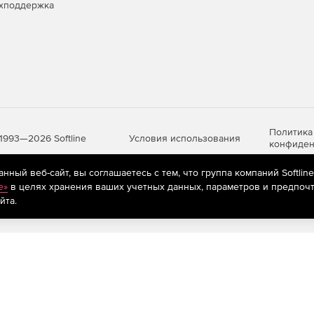
хподдержка
Политика
Условия использования
1993—2026 Softline
конфиден
ный веб-сайт, вы соглашаетесь с тем, что группа компаний Softlin
e»
в целях хранения ваших учетных данных, параметров и предпочт
яются
рекомендательные технологии
(информационные технологии п
йта.
предпочтениям пользователей сети «Интернет», находящихся на те