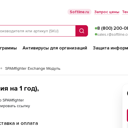
Softline.ru
Запрос цены
Те
8 (800) 200-0
Поиск
sales.r@softline.
ограммы
Антивирусы для организаций
Защита информ
SPAMfighter Exchange Модуль
я на 1 год),
р SPAMfighter
пировать ссылку
тавка и оплата