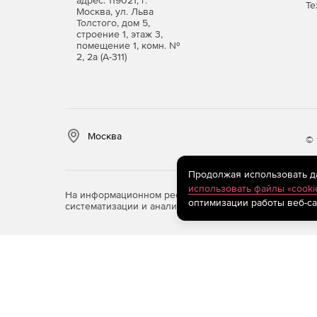
адрес: 119021, г.
Те
Москва, ул. Льва
Толстого, дом 5,
строение 1, этаж 3,
помещение 1, комн. №
2, 2а (А-311)
Москва
© 
Продолжая использовать дан
использовать файлы «cooki
На информационном ресурсе store.softline.ru примен
оптимизации работы веб-са
систематизации и анализа сведений, относящихся к 