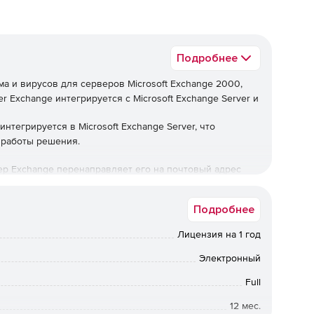
Подробнее
а и вирусов для серверов Microsoft Exchange 2000,
r Exchange интегрируется с Microsoft Exchange Server и
нтегрируется в Microsoft Exchange Server, что
 работы решения.
вер Exchange перенаправляет его на почтовый адрес
 к письму уникальную шифрованную подпись и
едующей проверки. Далее, если сервер детектирует
Подробнее
ge получает уведомление об этом, а само письмо
ике пользователя, которому оно адресовано.
Лицензия на 1 год
Электронный
erver 2000 или выше.
Full
12 мес.
2000, 2003, 2007 или Microsoft Small Business Server.