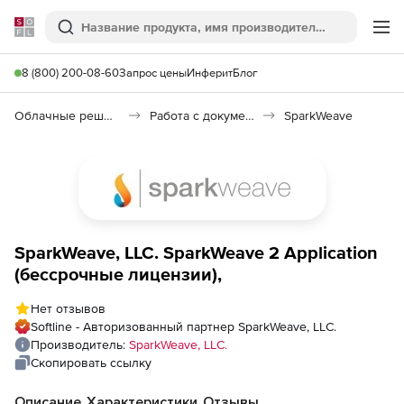
Softline
Поиск
Ме
8 (800) 200-08-60
Запрос цены
Инферит
Блог
Облачные решения (SaaS)
Работа с документами (SaaS)
SparkWeave
SparkWeave, LLC. SparkWeave 2 Application
(бессрочные лицензии),
Нет отзывов
Softline - Авторизованный партнер SparkWeave, LLC.
Производитель:
SparkWeave, LLC.
Скопировать ссылку
Описание
Характеристики
Отзывы