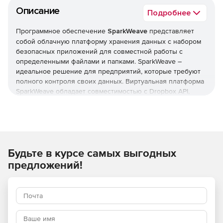
Описание
Подробнее
Программное обеспечение
SparkWeave
представляет
собой облачную платформу хранения данных с набором
безопасных приложений для совместной работы с
определенными файлами и папками. SparkWeave –
идеальное решение для предприятий, которые требуют
полного контроля своих данных. Виртуальная платформа
SparkWeave обладает совместимостью с Dropbox API,
размещается в центре обработки данных заказчика и не
зависит от физического оборудования клиента, что
обеспечивает масштабируемость, доступность и
безопасность информации. Внутренние пользователи
программы SparkWeave для работы могут применять
Будьте в курсе самых выгодных
плагин Microsoft Outlook или использовать интуитивный
портал web 2.0 при удаленном доступе. К тому же весь
предложений!
контент в частном облаке SparkWeave доступен с
мобильных и планшетных устройств Apple iOS или Google
Android.
Сфера применения SparkWeave:
Бухгалтерский учет, банковские, юридические и