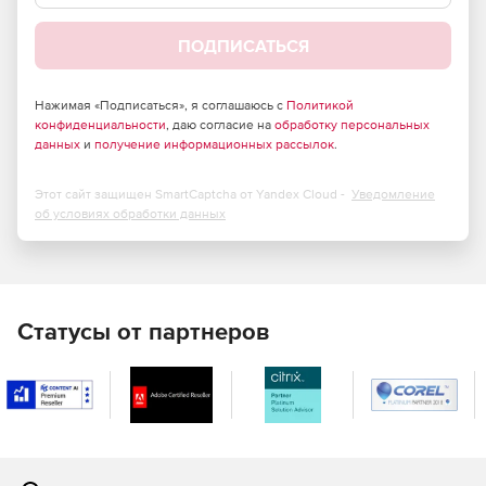
финансовые услуги.
ПОДПИСАТЬСЯ
Здравоохранение, страхование и область
естественных наук.
Нажимая «Подписаться», я соглашаюсь с
Политикой
конфиденциальности
Архитектура и инженерия.
, даю согласие на
обработку персональных
данных
и
получение информационных рассылок
.
Реклама, маркетинг и web-разработка.
Этот сайт защищен SmartCaptcha от Yandex Cloud -
Уведомление
Федеральные, государственные, местные органы
об условиях обработки данных
власти и образования.
Поставщики услуг.
Статусы от партнеров
Основные возможности SparkWeave:
Гибкая и безграничная масштабируемость.
SparkWeave позволяет с легкостью подключать новых
пользователей и обеспечивать их всеми
необходимыми инструментами для работы.