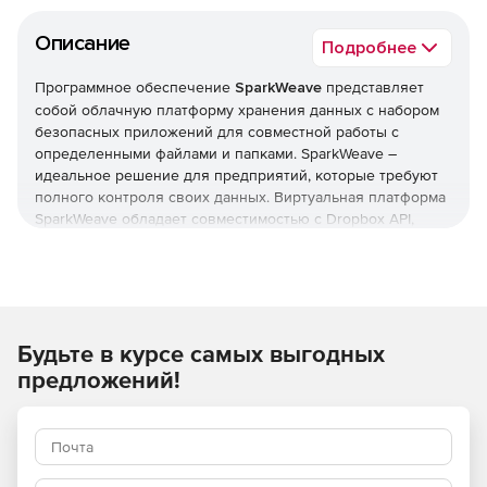
Описание
Подробнее
Программное обеспечение
SparkWeave
представляет
собой облачную платформу хранения данных с набором
безопасных приложений для совместной работы с
определенными файлами и папками. SparkWeave –
идеальное решение для предприятий, которые требуют
полного контроля своих данных. Виртуальная платформа
SparkWeave обладает совместимостью с Dropbox API,
размещается в центре обработки данных заказчика и не
зависит от физического оборудования клиента, что
обеспечивает масштабируемость, доступность и
безопасность информации. Внутренние пользователи
программы SparkWeave для работы могут применять
Будьте в курсе самых выгодных
плагин Microsoft Outlook или использовать интуитивный
портал web 2.0 при удаленном доступе. К тому же весь
предложений!
контент в частном облаке SparkWeave доступен с
мобильных и планшетных устройств Apple iOS или Google
Android.
Сфера применения SparkWeave: