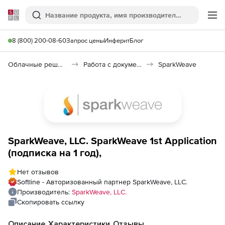
Softline
Поиск
Ме
8 (800) 200-08-60
Запрос цены
Инферит
Блог
Облачные решения (SaaS)
Работа с документами (SaaS)
SparkWeave
SparkWeave, LLC. SparkWeave 1st Application
(подписка на 1 год),
Нет отзывов
Softline - Авторизованный партнер SparkWeave, LLC.
Производитель:
SparkWeave, LLC.
Скопировать ссылку
Описание
Характеристики
Отзывы