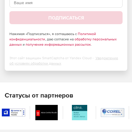
Бухгалтерский учет, банковские, юридические и
финансовые услуги.
ПОДПИСАТЬСЯ
Здравоохранение, страхование и область
естественных наук.
Нажимая «Подписаться», я соглашаюсь с
Политикой
конфиденциальности
Архитектура и инженерия.
, даю согласие на
обработку персональных
данных
и
получение информационных рассылок
.
Реклама, маркетинг и web-разработка.
Этот сайт защищен SmartCaptcha от Yandex Cloud -
Уведомление
Федеральные, государственные, местные органы
об условиях обработки данных
власти и образования.
Поставщики услуг.
Статусы от партнеров
Основные возможности SparkWeave:
Гибкая и безграничная масштабируемость.
SparkWeave позволяет с легкостью подключать новых
пользователей и обеспечивать их всеми
необходимыми инструментами для работы.