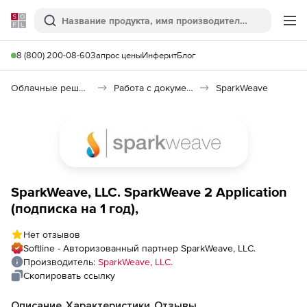
Softline
Поиск
Ме
8 (800) 200-08-60
Запрос цены
Инферит
Блог
Облачные решения (SaaS)
Работа с документами (SaaS)
SparkWeave
SparkWeave, LLC. SparkWeave 2 Application
(подписка на 1 год),
Нет отзывов
Softline - Авторизованный партнер SparkWeave, LLC.
Производитель:
SparkWeave, LLC.
Скопировать ссылку
Описание
Характеристики
Отзывы