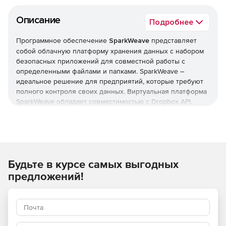
Описание
Подробнее
Программное обеспечение
SparkWeave
представляет
собой облачную платформу хранения данных с набором
безопасных приложений для совместной работы с
определенными файлами и папками. SparkWeave –
идеальное решение для предприятий, которые требуют
полного контроля своих данных. Виртуальная платформа
SparkWeave обладает совместимостью с Dropbox API,
размещается в центре обработки данных заказчика и не
зависит от физического оборудования клиента, что
обеспечивает масштабируемость, доступность и
безопасность информации. Внутренние пользователи
программы SparkWeave для работы могут применять
Будьте в курсе самых выгодных
плагин Microsoft Outlook или использовать интуитивный
портал web 2.0 при удаленном доступе. К тому же весь
предложений!
контент в частном облаке SparkWeave доступен с
мобильных и планшетных устройств Apple iOS или Google
Android.
Сфера применения SparkWeave: