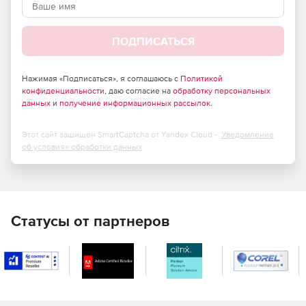
Бухгалтерский учет, банковские, юридические и
финансовые услуги.
ПОДПИСАТЬСЯ
Здравоохранение, страхование и область
естественных наук.
Нажимая «Подписаться», я соглашаюсь с
Политикой
конфиденциальности
Архитектура и инженерия.
, даю согласие на
обработку персональных
данных
и
получение информационных рассылок
.
Реклама, маркетинг и web-разработка.
Этот сайт защищен SmartCaptcha от Yandex Cloud -
Уведомление
Федеральные, государственные, местные органы
об условиях обработки данных
власти и образования.
Поставщики услуг.
Статусы от партнеров
Основные возможности SparkWeave:
Гибкая и безграничная масштабируемость.
SparkWeave позволяет с легкостью подключать новых
пользователей и обеспечивать их всеми
необходимыми инструментами для работы.