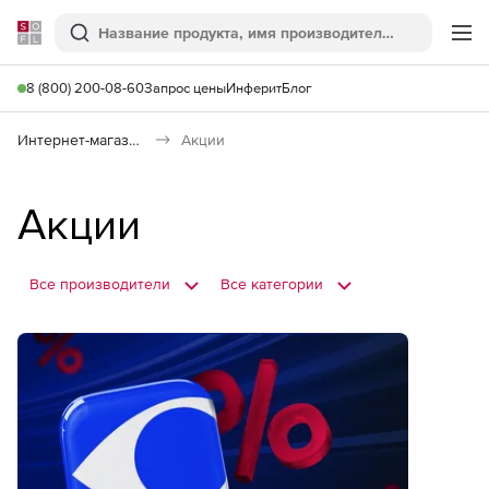
Softline
Поиск
Ме
8 (800) 200-08-60
Запрос цены
Инферит
Блог
Интернет-магазин
Акции
Акции
Все производители
Все категории