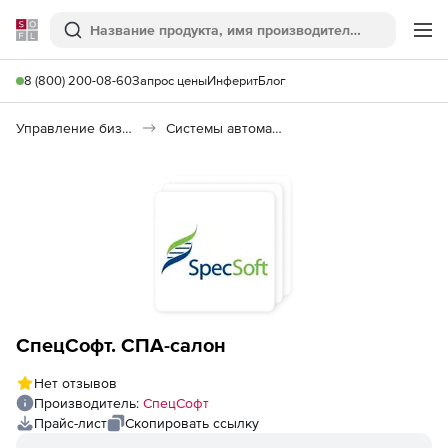
Softline
Поиск
Ме
8 (800) 200-08-60
Запрос цены
Инферит
Блог
Управление бизнесом, CRM/ERP
Системы автоматизации
СпецСофт. СПА-салон
Нет отзывов
Производитель:
СпецСофт
Прайс-лист
Скопировать ссылку