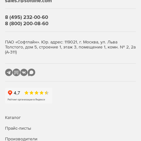
sales.r@softline.com
резервами по срокам и стоимости работ.
Расчет трендов вероятностей успеха.
8 (495) 232-00-60
8 (800) 200-08-60
Возможность использования в проектах любых
дополнительных характеристик работ, ресурсов и
назначений.
ПАО «Софтлайн». Юр. адрес: 119021, г. Москва, ул. Льва
Толстого, дом 5, строение 1, этаж 3, помещение 1, комн. № 2, 2а
Самые широкие возможности стоимостного и
(А-311)
ресурсного анализа проектов. В одном проекте
можно параллельно вести анализ затрат в различных
единицах и при разных нормативных базах.
Возможность моделирования не только затрат, но и
доходов, не только расхода, но и производства
ресурсов. Подсчет Cash Flow для всех статей затрат, а
также для любых материалов проекта.
Возможность создания, хранения и включения в
Каталог
проекты типовых фрагментов проектов.
Прайс-листы
Оптимальная организация групповой работы и
Производители
мультипроектного управления.