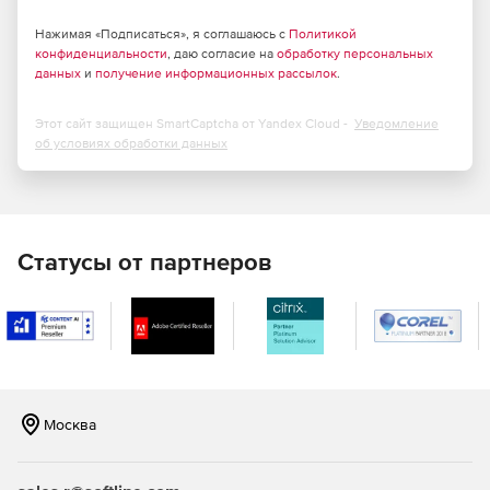
Возможность не только задания длительности, но и
Нажимая «Подписаться», я соглашаюсь с
Политикой
конфиденциальности
планирования сроков исполнения работ исходя из их
, даю согласие на
обработку персональных
данных
и
получение информационных рассылок
.
объемов и производительности назначенных
ресурсов.
Этот сайт защищен SmartCaptcha от Yandex Cloud -
Уведомление
Возможность автоматического назначения ресурсов,
об условиях обработки данных
исходя из их квалификации.
Неограниченное количество работ, ресурсов,
иерархических структур работ и ресурсов.
Статусы от партнеров
Возможность создания и использования в проектах
различных баз данных, в том числе нормативных
расценок и расходов материалов на единицу объема,
производительностей и загрузки ресурсов на
типовых работах и т. д.
Возможность создания и одновременной работы с
Москва
неограниченным числом версий проектов.
Встроенная система анализа рисков и управления