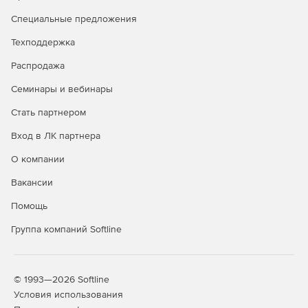
Специальные предложения
Встроенная система учета, позволяющая не только
корректировать оставшиеся длительности и объемы
Техподдержка
работ, но и получать отчеты по исполнению проекта в
любых разрезах и за любой промежуток времени.
Распродажа
Семинары и вебинары
Встроенное руководство по управлению проектами,
полностью охватывающее международные стандарты
Стать партнером
и учитывающее специфику управления проектами в
России.
Вход в ЛК партнера
О компании
Поточная диаграмма - компактный и наглядный
способ отображения графика работ проекта.
Вакансии
Помощь
Группа компаний Softline
© 1993—2026 Softline
Условия использования