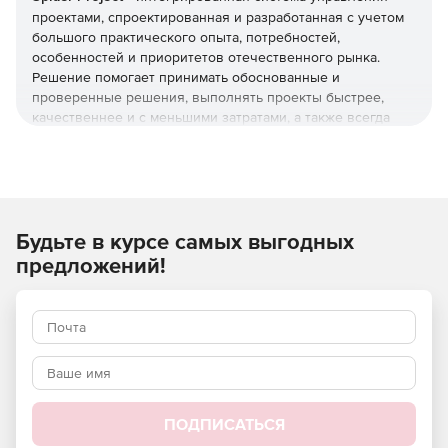
проектами, спроектированная и разработанная с учетом
большого практического опыта, потребностей,
особенностей и приоритетов отечественного рынка.
Решение помогает принимать обоснованные и
проверенные решения, выполнять проекты быстрее,
качественнее и с меньшими затратами, а также всегда
иметь самую полную и разнообразную информацию о
реализуемых проектах.
Будьте в курсе самых выгодных
Диаграммы Ганта, графики и гистограммы, сетевые и
организационные диаграммы, поточная диаграмма, а
предложений!
также всевозможные таблицы позволяют пользователям
не только анализировать проект с разных сторон, но и
качественно представлять любую информацию о
проекте.
Основные особенности:
Наилучшие расписания выполнения работ и
ПОДПИСАТЬСЯ
оптимальное использование ресурсов проектов.