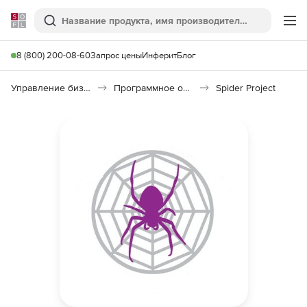
Softline
Поиск
Ме
8 (800) 200-08-60
Запрос цены
Инферит
Блог
Управление бизнесом, CRM/ERP
Программное обеспечение для ведения дел
Spider Project