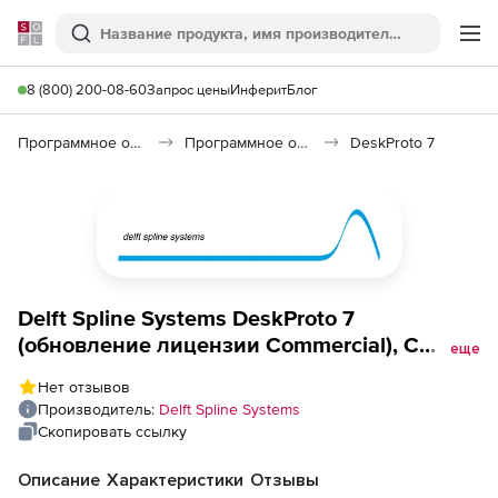
Softline
Поиск
Ме
8 (800) 200-08-60
Запрос цены
Инферит
Блог
Программное обеспечение для графики и дизайна
Программное обеспечение для 3D графики
DeskProto 7
Delft Spline Systems DeskProto 7
(обновление лицензии Commercial), С
еще
версии 6 Entry Comm до версии 7 Entry
Нет отзывов
Comm
Производитель:
Delft Spline Systems
Скопировать ссылку
Описание
Характеристики
Отзывы