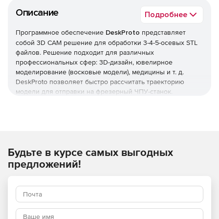
Описание
Подробнее
Программное обеспечение
DeskProto
представляет
собой 3D CAM решение для обработки 3-4-5-осевых STL
файлов. Решение подходит для различных
профессиональных сфер: 3D-дизайн, ювелирное
моделирование (восковые модели), медицины и т. д.
DeskProto позволяет быстро рассчитать траекторию
модели для отправки на фрезерный ЧПУ-станок.
DeskProto предлагает полный набор инструментов: 3D-
обработка, 2D-обработка и обработка растрового
изображения.
DeskProto можно сочетать с любой программой для 3D
Будьте в курсе самых выгодных
проектирования (САПР) и с любым фрезерным станоком с
ЧПУ. Ключевой особенностью DeskProto является его
предложений!
простота использования даже при расчете самой
сложной геометрии. Начинающие пользователи могут
следовать указаниям встроенного помощника, опытные
пользователи могут самостоятельно изменить любые
настройки (двойной интерфейс пользователя).