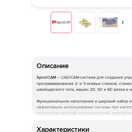
Впер
Описание
SprutCAM
– CAD/CAM-система для создания упр
программирование 2- и 3-осевых станков, станков
швейцарского типа, машин 2D, 5D и 6D резки и м
Функциональное наполнение и широкий набор и
эффективное использование системы при изгото
прототипов изделий, мастер-моделей, деталей м
корпусных деталей и запасных частей, изделий 
и изображений.
Характеристики