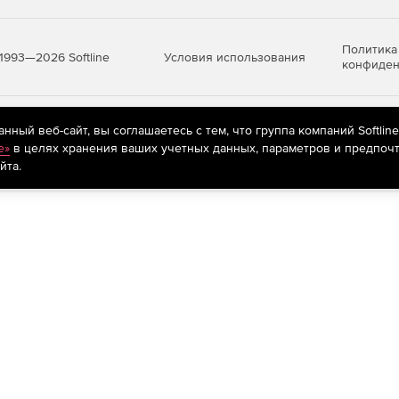
Политика
Условия использования
1993—2026 Softline
конфиден
яются
рекомендательные технологии
(информационные технологии п
ный веб-сайт, вы соглашаетесь с тем, что группа компаний Softlin
предпочтениям пользователей сети «Интернет», находящихся на те
e»
в целях хранения ваших учетных данных, параметров и предпочт
йта.