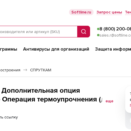
Softline.ru
Запрос цены
Те
8 (800) 200-0
Поиск
sales.r@softline.
ограммы
Антивирусы для организаций
Защита информ
остроения
СПРУТКАМ
 Дополнительная опция
е Операция термоупрочнения (для
еще
ть ссылку