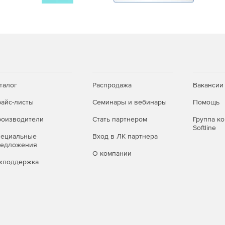
нной резки.
2 - 4-х координатные стратегии для
ПУ.
Программирование ЧПУ станков для изготовления
шения для программирования 2-5-осевых станков
талог
Распродажа
Вакансии
айс-листы
Семинары и вебинары
Помощь
истемами.
Импорт/экспорт данных, интеграция SprutCAM
оизводители
Стать партнером
Группа к
Softline
пециальные
Вход в ЛК партнера
редложения
О компании
хподдержка