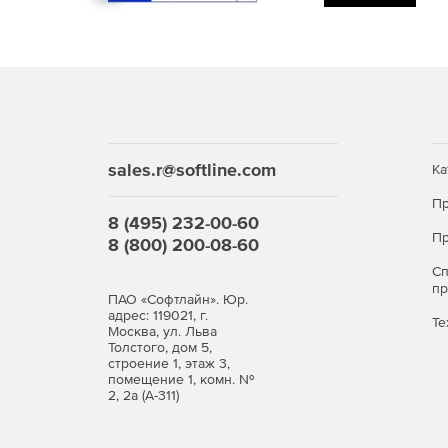
Программирование станков электроэрозио
электроэрозионной обработки.
Программирование обработки дерева на Ч
деталей из дерева.
Программирование портальных станков.
Ре
портального типа, они же роутеры.
sales.r@softline.com
Ка
Пр
Интеграция SprutCAM с CAD, CAPP и PLM с
8 (495) 232-00-60
в ит-инфраструктуру предприятия.
Пр
8 (800) 200-08-60
С
п
ПАО «Софтлайн». Юр.
адрес: 119021, г.
Те
Москва, ул. Льва
Толстого, дом 5,
строение 1, этаж 3,
помещение 1, комн. №
2, 2а (А-311)