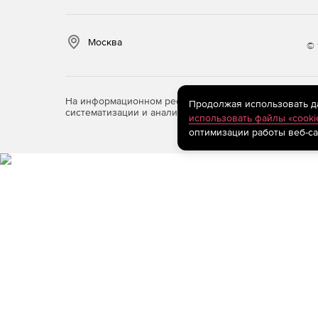
Москва
© 
На информационном ресурсе store.softline.ru примен
Продолжая использовать дан
систематизации и анализа сведений, относящихся к 
использовать файлы «cooki
оптимизации работы веб-са