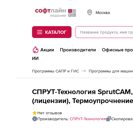
Softline
Москва
КАТАЛОГ
Акции
Производители
Офисные пр
ИИ
Программы САПР и ГИС
Программы для машин
СПРУТ-Технология SprutCAM,
(лицензии), Термоупрочнени
конфигурации 5x Фрезер)
Нет отзывов
Производитель:
СПРУТ-Технология
Скопирова