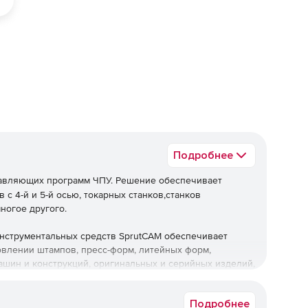
ед
Подробнее
авляющих программ ЧПУ. Решение обеспечивает
 с 4-й и 5-й осью, токарных станков,станков
ногое другого.
нструментальных средств SprutCAM обеспечивает
влении штампов, пресс-форм, литейных форм,
ашин и конструкций, оригинальных и серийных изделий,
из дерева, шаблонов, а также при гравировке надписей
Подробнее