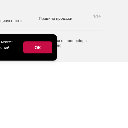
14+
Правила продажи
циальности
редоставления информации на основе сбора,
e может
рритории Российской Федерации)
OK
ений,