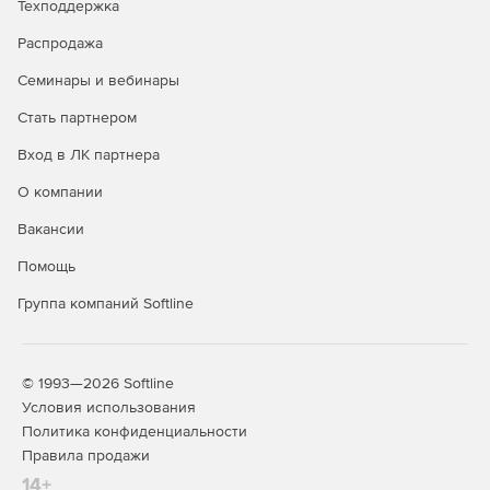
Техподдержка
гидроабразивной, плазменной, кислородной резки и
резки ножом на станках с ЧПУ.
Распродажа
Семинары и вебинары
Программирование 5D и 6D резки на станках с
ЧПУ.
Резка и обрезка, 6D резка фрезой, лазером,
Стать партнером
водой, плазмой, ножом.
Вход в ЛК партнера
Программирование станков электроэрозионной
О компании
резки.
2 - 4-х координатные стратегии для
электроэрозионной обработки.
Вакансии
Программирование обработки дерева на
Помощь
ЧПУ.
Программирование ЧПУ станков для
Группа компаний Softline
изготовления деталей из дерева.
Программирование портальных станков.
Решения
для программирования 2-5-осевых станков
© 1993—2026 Softline
портального типа, они же роутеры.
Условия использования
Политика конфиденциальности
Интеграция СПРУТКАМ
с CAD, CAPP и PLM
Правила продажи
системами.
Импорт/экспорт данных, интеграция
14+
СПРУТКАМ в ит-инфраструктуру предприятия.