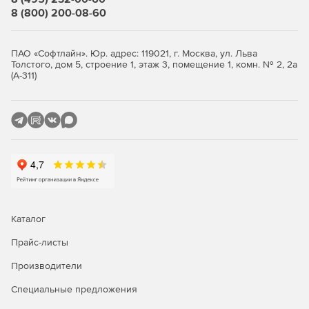
8 (800) 200-08-60
Программирование токарных станков.
Обточка и
расточка цилиндрических, поверхностей, нарезание
резьбы, подрезка и обработка торцов, сверление,
ПАО «Софтлайн». Юр. адрес: 119021, г. Москва, ул. Льва
Толстого, дом 5, строение 1, этаж 3, помещение 1, комн. № 2, 2а
зенкерование и развертывание отверстий.
(А-311)
Программирование станков швейцарского
типа.
Изготовление деталей на автоматах
продольного точения и токарных автоматах.
Многоканальная обработка с
синхронизацией.
Многоканальная обработка на
токарных, токарно-фрезерных станках и станках
швейцарского типа.
Каталог
Аддитивные и гибридные технологии в
СПРУТКАМ
.
Программирование наплавки на 5-осевых
Прайс-листы
станках, гибридной технологии на токарно-фрезерных
станках
Производители
Специальные предложения
Программирование машин 2D
резки.
Программирование лазерной,