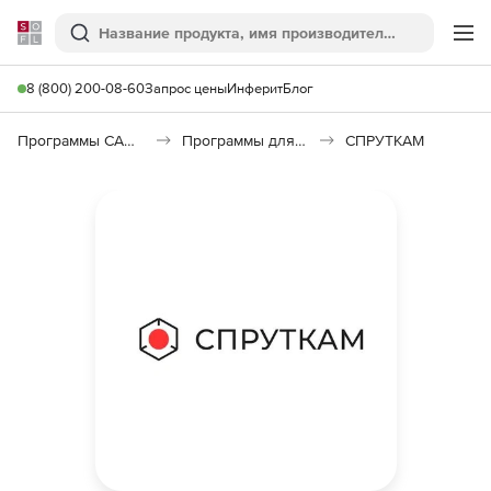
Softline
Поиск
Ме
8 (800) 200-08-60
Запрос цены
Инферит
Блог
Программы САПР и ГИС
Программы для машиностроения
СПРУТКАМ