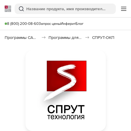
Softline
Поиск
Ме
8 (800) 200-08-60
Запрос цены
Инферит
Блог
Программы САПР и ГИС
Программы для машиностроения
СПРУТ-ОКП