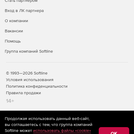
Стать партнером
Вход в ЛК партнера
О компании
Вакансии
Помощь
Группа компаний Softline
© 1993—2026 Softline
Условия использования
Политика конфиденциальности
Правила продажи
14+
Продолжая использовать данный веб-сайт,
На информационном ресурсе store.softline.ru применяются
вы соглашаетесь с тем, что группа компаний
рекомендательные технологии
(информационные технологии
Softline может
использовать файлы «cookie»
предоставления информации на основе сбора,
OK