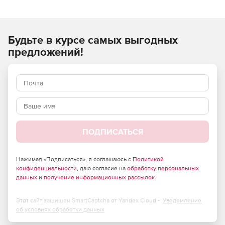
Работа по производственному плану.
Будьте в курсе самых выгодных
Исключение простоя оборудования.
предложений!
Контроль выполнения заказов в срок.
Планирование закупок и обеспечение складов.
Расчет плановой и фактической себестоимости
изделий.
Ведение план/фактного анализа.
ПОДПИСАТЬСЯ
Нажимая «Подписаться», я соглашаюсь с
Политикой
конфиденциальности
, даю согласие на
обработку персональных
данных
и
получение информационных рассылок
.
Этот сайт защищен SmartCaptcha от Yandex Cloud -
Уведомление
об условиях обработки данных