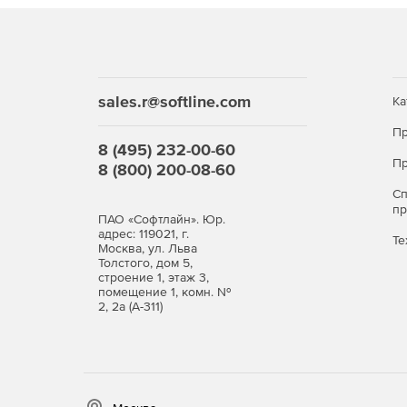
sales.r@softline.com
Ка
Пр
8 (495) 232-00-60
Пр
8 (800) 200-08-60
С
п
ПАО «Софтлайн». Юр.
адрес: 119021, г.
Те
Москва, ул. Льва
Толстого, дом 5,
строение 1, этаж 3,
помещение 1, комн. №
2, 2а (А-311)