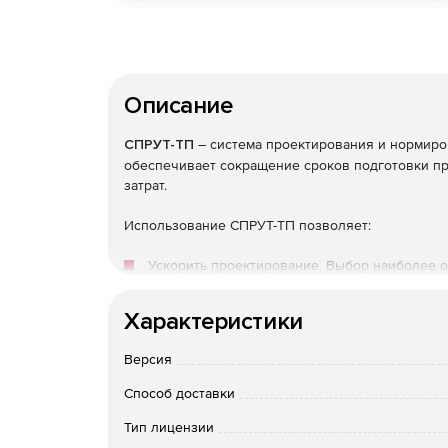
Описание
СПРУТ-ТП
– система проектирования и нормиро
обеспечивает сокращение сроков подготовки пр
затрат.
Использование СПРУТ-ТП позволяет:
Ускорить проектирование. Выбор наиболее 
процесса с использованием инструментов С
Характеристики
Повысить точность нормирования материальн
утвержденных нормативных документов позв
Версия
Способ доставки
Стандартизировать техпроцессы. Программа
приводит их оформление к единому виду.
Тип лицензии