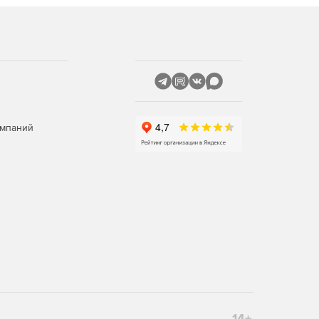
омпаний
14+