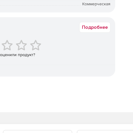
Коммерческая
Windows
а и количество используемого материала с учетом
сновании этой информации система автоматически
Подробнее
траслевые и отраслевые нормативы, разработанные и
 оценили продукт?
нормативов по труду. Информация для нормирования
 «Общеотраслевые машиностроительные нормативы
льство «Экономика», 1990 г.
 для одной детали нескольким технологам
ецификаций по заказам происходит автоматически.
 деталь: