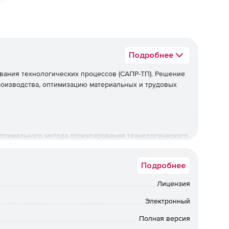
Подробнее
вания технологических процессов (САПР-ТП). Решение
оизводства, оптимизацию материальных и трудовых
оптимального метода проектирования технологического
ПРУТ-ТП.
Подробнее
ых затрат. Электронные справочники на основе
оляют провести точное нормирование трудовых затрат.
Лицензия
 при проектировании технологических процессов
Электронный
Полная версия