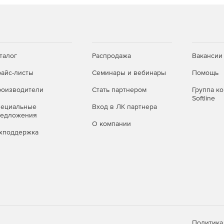
талог
Распродажа
Вакансии
айс-листы
Семинары и вебинары
Помощь
оизводители
Стать партнером
Группа к
Softline
пециальные
Вход в ЛК партнера
редложения
О компании
хподдержка
Политика