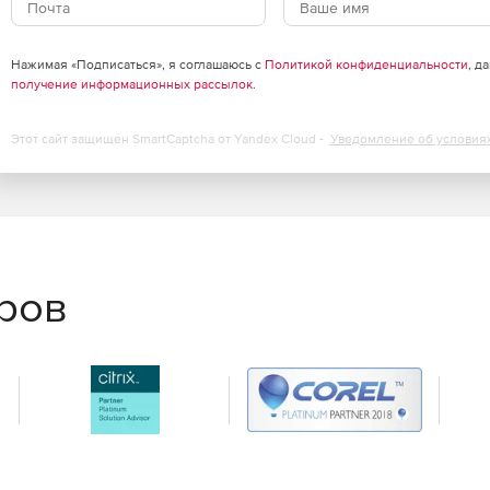
Нажимая «Подписаться», я соглашаюсь с
Политикой конфиденциальности
, д
получение информационных рассылок
.
Этот сайт защищен SmartCaptcha от Yandex Cloud -
Уведомление об условия
еров