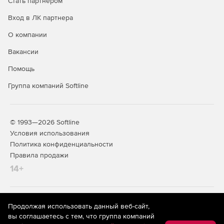
Стать партнером
Вход в ЛК партнера
О компании
Вакансии
Помощь
Группа компаний Softline
© 1993—2026 Softline
Условия использования
Политика конфиденциальности
Правила продажи
14+
На информационном ресурсе store.softline.ru применяются
Продолжая использовать данный веб-сайт,
рекомендательные технологии
(информационные технологии
вы соглашаетесь с тем, что группа компаний
предоставления информации на основе сбора,