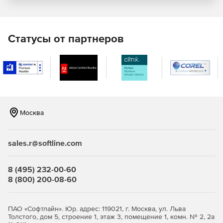
Основной источник методов расчета – это
межотраслевые и отраслевые нормативы, разработанные
Статусы от партнеров
и изданные под управлением Центрального бюро
нормативов по труду. Информация для нормирования по
времени берется из актуального документа
«Общеотраслевые машиностроительные нормативы
времени и режимов резания». ЧII, Москва, издательство
«Экономика», 1990 г.
Расцеховка и сквозной техпроцесc
Москва
СПРУТ-ТП позволяет работать над техпроцессом для
одной детали нескольким технологам
sales.r@softline.com
одновременно.Разузлование конструкторских
спецификаций по заказам происходит автоматически.
8 (495) 232-00-60
Генерация сводных ведомостей
8 (800) 200-08-60
Комплект сводных ведомостей на заказ, изделие, деталь:
ПАО «Софтлайн». Юр. адрес: 119021, г. Москва, ул. Льва
Толстого, дом 5, строение 1, этаж 3, помещение 1, комн. № 2, 2а
Ведомость материалов.