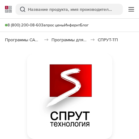
Softline
Поиск
Ме
8 (800) 200-08-60
Запрос цены
Инферит
Блог
Программы САПР и ГИС
Программы для машиностроения
СПРУТ-ТП