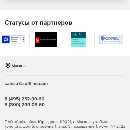
Основной источник методов расчета – это
межотраслевые и отраслевые нормативы, разработанные
Статусы от партнеров
и изданные под управлением Центрального бюро
нормативов по труду. Информация для нормирования по
времени берется из актуального документа
«Общеотраслевые машиностроительные нормативы
времени и режимов резания». ЧII, Москва, издательство
«Экономика», 1990 г.
Расцеховка и сквозной техпроцесc
Москва
СПРУТ-ТП позволяет работать над техпроцессом для
одной детали нескольким технологам
sales.r@softline.com
одновременно.Разузлование конструкторских
спецификаций по заказам происходит автоматически.
8 (495) 232-00-60
Генерация сводных ведомостей
8 (800) 200-08-60
Комплект сводных ведомостей на заказ, изделие, деталь:
ПАО «Софтлайн». Юр. адрес: 119021, г. Москва, ул. Льва
Толстого, дом 5, строение 1, этаж 3, помещение 1, комн. № 2, 2а
Ведомость материалов.