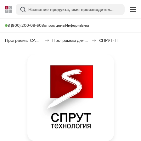
Softline
Поиск
Ме
8 (800) 200-08-60
Запрос цены
Инферит
Блог
Программы САПР и ГИС
Программы для машиностроения
СПРУТ-ТП