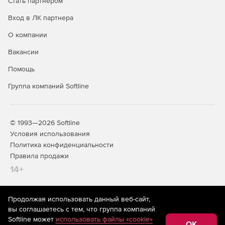
Стать партнером
Вход в ЛК партнера
О компании
Вакансии
Помощь
Группа компаний Softline
© 1993—2026 Softline
Условия использования
Политика конфиденциальности
Правила продажи
14+
Продолжая использовать данный веб-сайт,
На информационном ресурсе store.softline.ru применяются
вы соглашаетесь с тем, что группа компаний
рекомендательные технологии
(информационные технологии
Softline может
использовать файлы «cookie»
предоставления информации на основе сбора,
OK