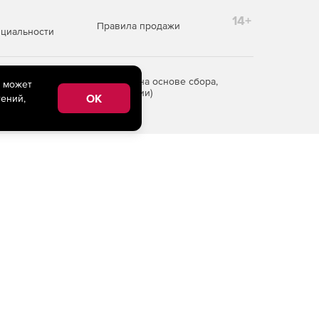
14+
Правила продажи
циальности
редоставления информации на основе сбора,
e может
рритории Российской Федерации)
OK
ений,