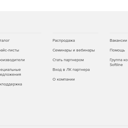
талог
Распродажа
Вакансии
айс-листы
Семинары и вебинары
Помощь
оизводители
Стать партнером
Группа к
Softline
пециальные
Вход в ЛК партнера
редложения
О компании
хподдержка