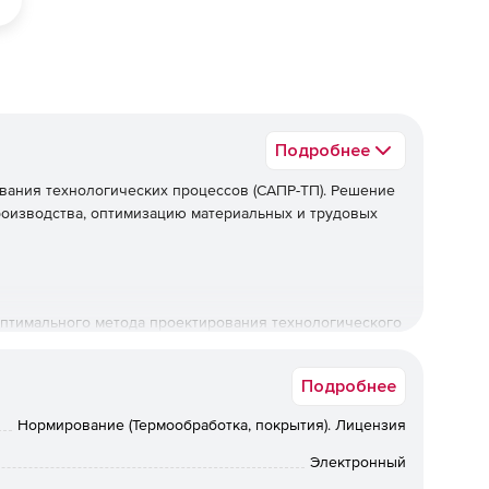
Подробнее
вания технологических процессов (САПР-ТП). Решение
оизводства, оптимизацию материальных и трудовых
оптимального метода проектирования технологического
ПРУТ-ТП.
Подробнее
ых затрат. Электронные справочники на основе
оляют провести точное нормирование трудовых затрат.
Нормирование (Термообработка, покрытия). Лицензия
 при проектировании технологических процессов
Электронный