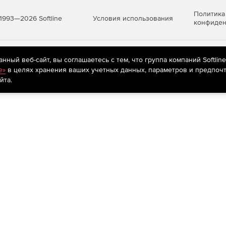
Политика
Условия использования
1993—2026 Softline
конфиден
яются
рекомендательные технологии
(информационные технологии п
ный веб-сайт, вы соглашаетесь с тем, что группа компаний Softlin
предпочтениям пользователей сети «Интернет», находящихся на те
e»
в целях хранения ваших учетных данных, параметров и предпочт
йта.