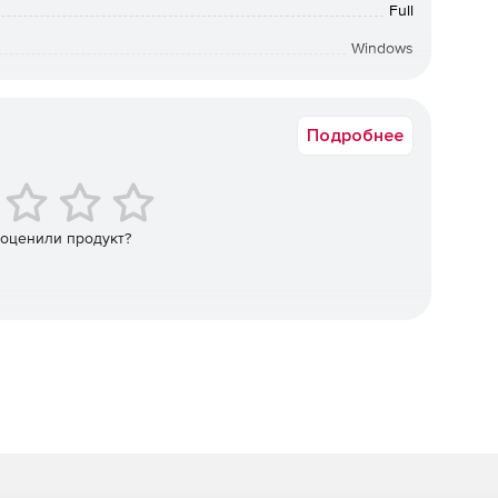
Full
Windows
а в электронном виде. Срок доставки: от 1 рабочего дня.
а и количество используемого материала с учетом
сновании этой информации система автоматически
Подробнее
траслевые и отраслевые нормативы, разработанные и
 оценили продукт?
нормативов по труду. Информация для нормирования
 «Общеотраслевые машиностроительные нормативы
льство «Экономика», 1990 г.
 для одной детали нескольким технологам
ецификаций по заказам происходит автоматически.