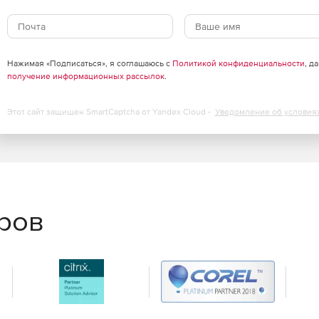
 деталь:
Нажимая «Подписаться», я соглашаюсь с
Политикой конфиденциальности
, д
получение информационных рассылок
.
Этот сайт защищен SmartCaptcha от Yandex Cloud -
Уведомление об условия
еров