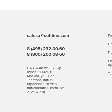
sales.r@softline.com
Ка
Пр
8 (495) 232-00-60
Пр
8 (800) 200-08-60
С
п
ПАО «Софтлайн». Юр.
адрес: 119021, г.
Те
Москва, ул. Льва
Толстого, дом 5,
строение 1, этаж 3,
помещение 1, комн. №
2, 2а (А-311)