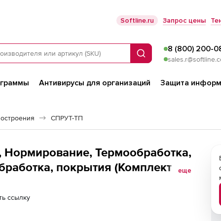
Softline.ru
Запрос цены
Те
8 (800) 200-0
Поиск
sales.r@softline.
ограммы
Антивирусы для организаций
Защита информ
остроения
СПРУТ-ТП
 Нормирование, Термообработка,
бработка, покрытия (Комплект 3
еще
ть ссылку