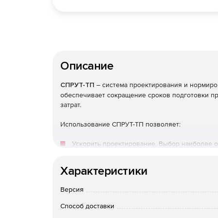
Описание
СПРУТ-ТП
– система проектирования и нормиро
обеспечивает сокращение сроков подготовки пр
затрат.
Использование СПРУТ-ТП позволяет:
Ускорить проектирование. Выбор наиболее 
процесса с использованием инструментов С
Характеристики
Повысить точность нормирования материальн
утвержденных нормативных документов позв
Версия
Способ доставки
Стандартизировать техпроцессы. Программа
приводит их оформление к единому виду.