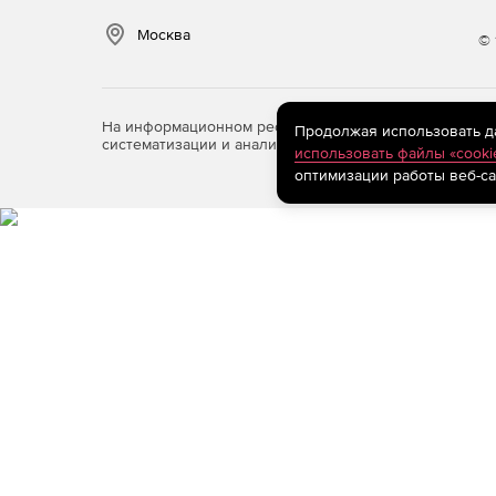
Москва
© 
На информационном ресурсе store.softline.ru примен
Продолжая использовать дан
систематизации и анализа сведений, относящихся к 
использовать файлы «cooki
оптимизации работы веб-са