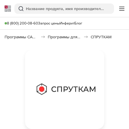
Softline
Поиск
Ме
8 (800) 200-08-60
Запрос цены
Инферит
Блог
Программы САПР и ГИС
Программы для машиностроения
СПРУТКАМ