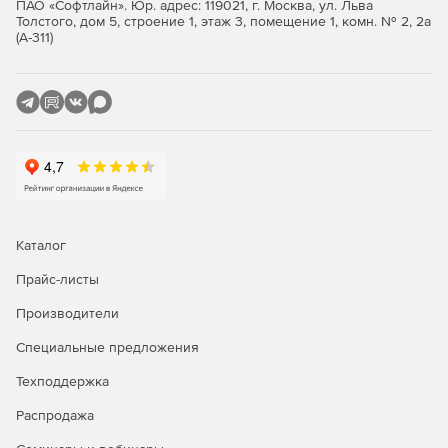
ПАО «Софтлайн». Юр. адрес: 119021, г. Москва, ул. Льва
расточка цилиндрических, поверхностей, нарезание
Толстого, дом 5, строение 1, этаж 3, помещение 1, комн. № 2, 2а
(А-311)
резьбы, подрезка и обработка торцов, сверление,
зенкерование и развертывание отверстий.
Программирование станков швейцарского
типа.
Изготовление деталей на автоматах
продольного точения и токарных автоматах.
Многоканальная обработка с
синхронизацией.
Многоканальная обработка на
токарных, токарно-фрезерных станках и станках
швейцарского типа.
Каталог
Прайс-листы
Аддитивные и гибридные технологии в
СПРУТКАМ
.
Программирование наплавки на 5-осевых
Производители
станках, гибридной технологии на токарно-фрезерных
станках
Специальные предложения
Техподдержка
Программирование машин 2D
резки.
Программирование лазерной,
Распродажа
гидроабразивной, плазменной, кислородной резки и
резки ножом на станках с ЧПУ.