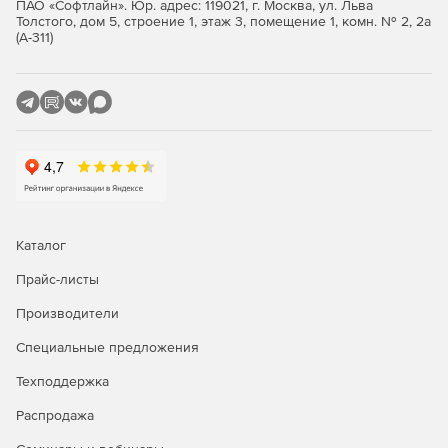
ПАО «Софтлайн». Юр. адрес: 119021, г. Москва, ул. Льва
расточка цилиндрических, поверхностей, нарезание
Толстого, дом 5, строение 1, этаж 3, помещение 1, комн. № 2, 2а
(А-311)
резьбы, подрезка и обработка торцов, сверление,
зенкерование и развертывание отверстий.
Программирование станков швейцарского
типа.
Изготовление деталей на автоматах
продольного точения и токарных автоматах.
Многоканальная обработка с
синхронизацией.
Многоканальная обработка на
токарных, токарно-фрезерных станках и станках
швейцарского типа.
Каталог
Прайс-листы
Аддитивные и гибридные технологии в
СПРУТКАМ
.
Программирование наплавки на 5-осевых
Производители
станках, гибридной технологии на токарно-фрезерных
станках
Специальные предложения
Техподдержка
Программирование машин 2D
резки.
Программирование лазерной,
Распродажа
гидроабразивной, плазменной, кислородной резки и
резки ножом на станках с ЧПУ.