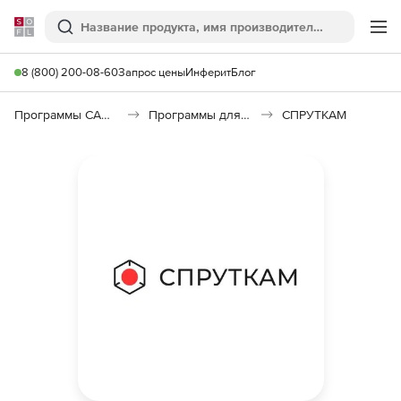
Softline
Поиск
Ме
8 (800) 200-08-60
Запрос цены
Инферит
Блог
Программы САПР и ГИС
Программы для машиностроения
СПРУТКАМ