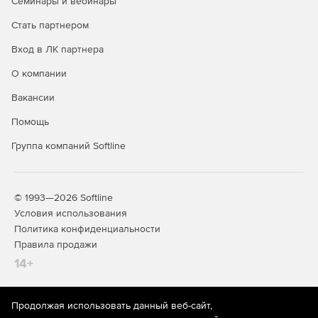
Семинары и вебинары
Стать партнером
Программирование 5D и 6D резки на станках с
ЧПУ.
Резка и обрезка, 6D резка фрезой, лазером,
Вход в ЛК партнера
водой, плазмой, ножом.
О компании
Программирование станков электроэрозионной
Вакансии
резки.
2 - 4-х координатные стратегии для
электроэрозионной обработки.
Помощь
Программирование обработки дерева на
Группа компаний Softline
ЧПУ.
Программирование ЧПУ станков для
изготовления деталей из дерева.
© 1993—2026 Softline
Программирование портальных станков.
Решения
Условия использования
для программирования 2-5-осевых станков
Политика конфиденциальности
портального типа, они же роутеры.
Правила продажи
Интеграция СПРУТКАМ
с CAD, CAPP и PLM
14+
системами.
Импорт/экспорт данных, интеграция
СПРУТКАМ в ит-инфраструктуру предприятия.
Продолжая использовать данный веб-сайт,
На информационном ресурсе store.softline.ru применяются