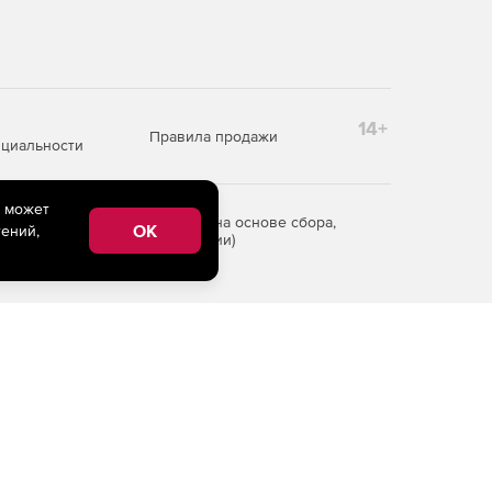
14+
Правила продажи
циальности
e может
редоставления информации на основе сбора,
OK
ений,
рритории Российской Федерации)