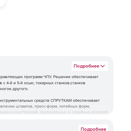
ед
Подробнее
правляющих программ ЧПУ. Решение обеспечивает
 с 4-й и 5-й осью, токарных станков,станков
ногое другого.
инструментальных средств СПРУТКАМ обеспечивает
влении штампов, пресс-форм, литейных форм,
ашин и конструкций, оригинальных и серийных изделий,
из дерева, шаблонов, а также при гравировке надписей
Подробнее