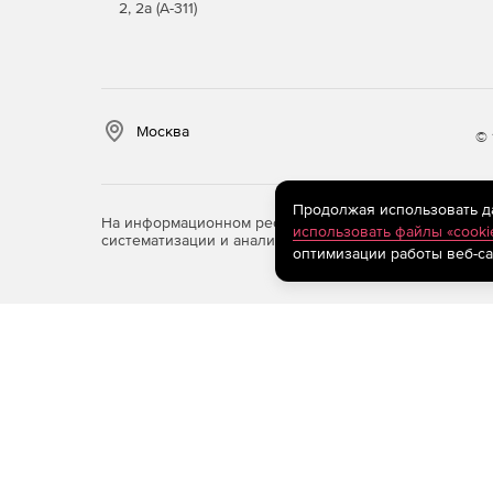
2, 2а (А-311)
Москва
© 
Продолжая использовать дан
На информационном ресурсе store.softline.ru примен
использовать файлы «cooki
систематизации и анализа сведений, относящихся к 
оптимизации работы веб-са