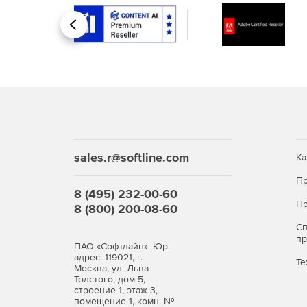
Программирование станков электроэрозио
электроэрозионной обработки.
Назад
Программирование обработки дерева на Ч
деталей из дерева.
Программирование портальных станков.
Ре
портального типа, они же роутеры.
Интеграция СПРУТКАМ
с CAD, CAPP и PLM 
СПРУТКАМ в ит-инфраструктуру предприятия
sales.r@softline.com
Ка
Пр
8 (495) 232-00-60
Пр
8 (800) 200-08-60
С
п
ПАО «Софтлайн». Юр.
адрес: 119021, г.
Те
Москва, ул. Льва
Толстого, дом 5,
строение 1, этаж 3,
помещение 1, комн. №