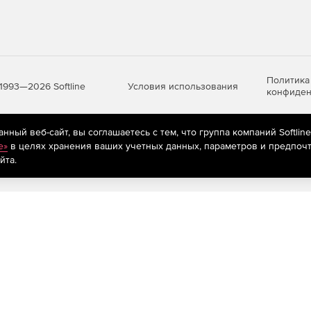
Политика
Условия использования
1993—2026 Softline
конфиден
ный веб-сайт, вы соглашаетесь с тем, что группа компаний Softlin
яются
рекомендательные технологии
(информационные технологии п
e»
в целях хранения ваших учетных данных, параметров и предпочт
предпочтениям пользователей сети «Интернет», находящихся на те
йта.