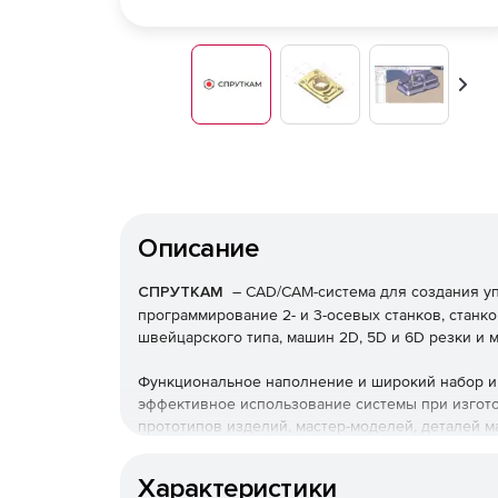
Впер
Описание
СПРУТКАМ
– CAD/CAM-система для создания у
программирование 2- и 3-осевых станков, станков
швейцарского типа, машин 2D, 5D и 6D резки и м
Функциональное наполнение и широкий набор 
эффективное использование системы при изгото
прототипов изделий, мастер-моделей, деталей м
корпусных деталей и запасных частей, изделий 
и изображений.
Характеристики