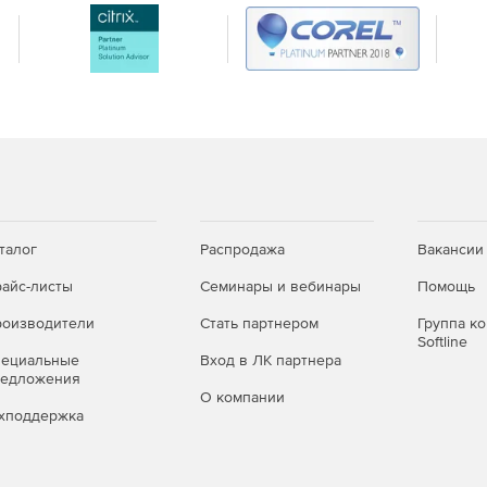
нной резки.
2 - 4-х координатные стратегии для
ПУ.
Программирование ЧПУ станков для изготовления
шения для программирования 2-5-осевых станков
системами.
Импорт/экспорт данных, интеграция
.
талог
Распродажа
Вакансии
айс-листы
Семинары и вебинары
Помощь
оизводители
Стать партнером
Группа к
Softline
пециальные
Вход в ЛК партнера
редложения
О компании
хподдержка