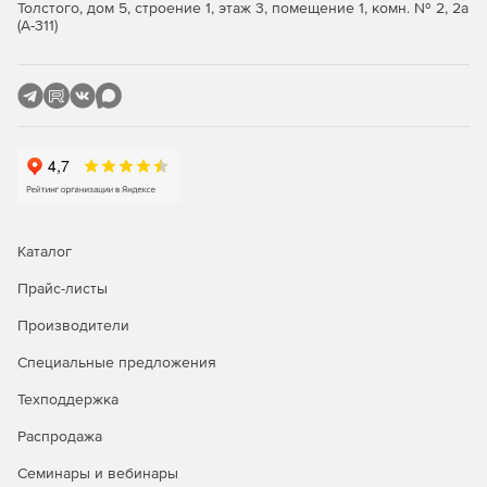
Толстого, дом 5, строение 1, этаж 3, помещение 1, комн. № 2, 2а
(А-311)
Группа отчетов «Аналитика».
Рейтинг рисков.
Пакет опций редакции Полный Контроль.
Все возможности Квант.
Подсчет уровня рисков, анализ работы сотрудников
более чем по 40 параметрам.
Каталог
Файловый поиск, предотвращение фотосъемки
Прайс-листы
экрана с важной информацией, распознавание лиц,
голосовое DLP.
Производители
Маркировка изображений при скриншоте данных,
Специальные предложения
запрет доступа к съемным носителям.
Техподдержка
Купите Стахановец: ПРО и защитите корпоративную
Распродажа
среду от рисков кражи коммерческих и корпоративных
Семинары и вебинары
данных.