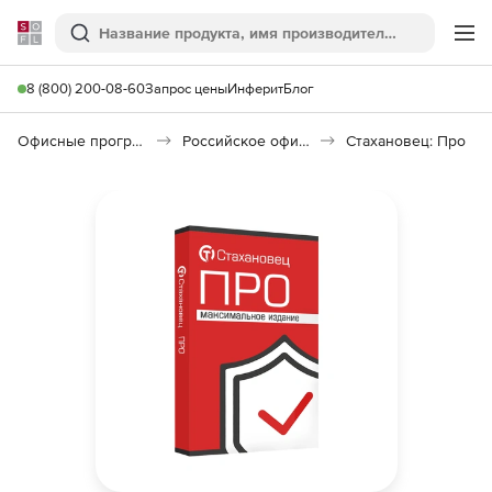
Softline
Поиск
Ме
8 (800) 200-08-60
Запрос цены
Инферит
Блог
Офисные программы
Российское офисное ПО (Импортозамещение)
Стахановец: Про