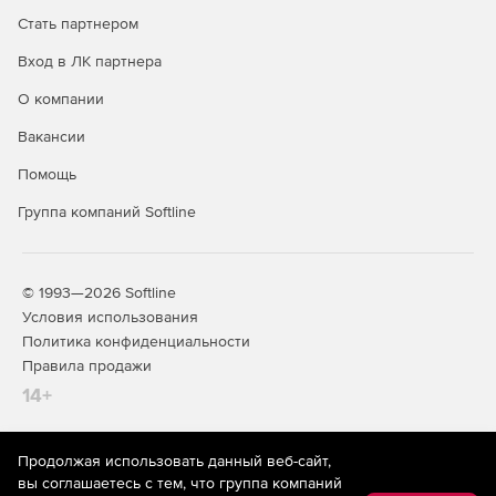
Стать партнером
Вход в ЛК партнера
О компании
* Компания Meta, владеющая Instagram, Facebook и
Вакансии
WhatsApp, признана экстремистской, ее деятельность на
территории РФ запрещена
Помощь
Группа компаний Softline
© 1993—2026 Softline
Условия использования
Политика конфиденциальности
Правила продажи
14+
Продолжая использовать данный веб-сайт,
На информационном ресурсе store.softline.ru применяются
вы соглашаетесь с тем, что группа компаний
рекомендательные технологии
(информационные технологии