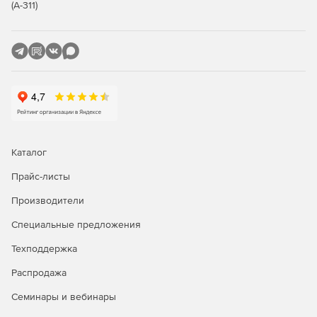
(А-311)
Контроль утечек данных (DLP).
Распознавание лиц.
Уведомления об инцидентах и событиях.
Идентификация USB, краулер и геолокация.
Купите Стахановец: Полный контроль и
организовывайте мониторинги системы, чтобы
Каталог
предотвратить утечку важной информации.
Прайс-листы
Производители
Специальные предложения
Техподдержка
Распродажа
Семинары и вебинары