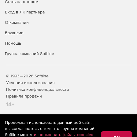
Стать партнером
Вход в ЛК партнера
О компании
Вакансии
Помощь
Группа компаний Softline
© 1993—2026 Softline
Условия использования
Политика конфиденциальности
Правила продажи
14+
Продолжая использовать данный веб-сайт,
На информационном ресурсе store.softline.ru применяются
вы соглашаетесь с тем, что группа компаний
рекомендательные технологии
(информационные технологии
Softline может
использовать файлы «cookie»
предоставления информации на основе сбора,