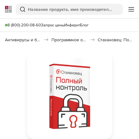
Softline
Поиск
Ме
8 (800) 200-08-60
Запрос цены
Инферит
Блог
Антивирусы и безопасность
Программное обеспечение для контроля персонала
Стахановец: Полный Контроль