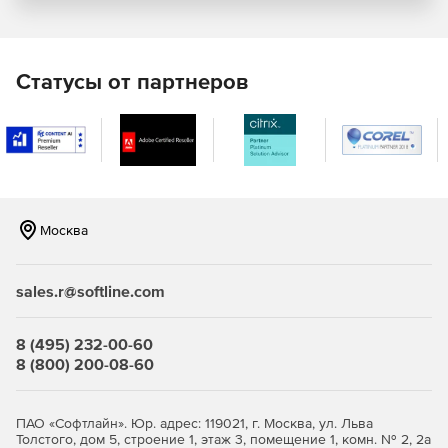
Просмотр посещения сайтов и работы с
приложениями.
Статусы от партнеров
Перехват данных, выводимых за периметр ПК.
Контроль печати.
Цифровые отпечатки файлов при поиске и DLP-
операциях.
Распознавание лиц сотрудников.
Москва
Уведомления
sales.r@softline.com
Комплекс Стахановец: Полный контроль фиксирует и
уведомляет о подозрительных действиях пользователей
8 (495) 232-00-60
в трее и окне браузера, через e-mail или Telegram. Можно
8 (800) 200-08-60
настроить отправку оповещений при использовании
определенной лексики и любых кодовых слов.
Ключевые функции
ПАО «Софтлайн». Юр. адрес: 119021, г. Москва, ул. Льва
Толстого, дом 5, строение 1, этаж 3, помещение 1, комн. № 2, 2а