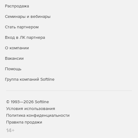
Распродажа
Онлайн-уведомления, блокировка ПК.
Семинары и вебинары
Распознавание лиц, голосовое DLP.
Стать партнером
Функции DLP и безопасности
Вход в ЛК партнера
О компании
Поиск/блокировка файлов, запрет USB.
Вакансии
Маркировка скриншотов, анти-съемка экрана.
Помощь
Оповещения о рисках и инцидентах.
Группа компаний Softline
Интеграция с ИБ-процессами.
HR-инструменты
© 1993—2026 Softline
Условия использования
Анализ профилей для подбора/оценки.
Политика конфиденциальности
Правила продажи
Выявление рисков увольнений.
14+
Оптимизация процессов и издержек.​