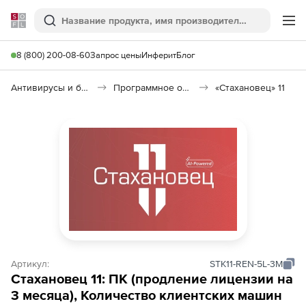
Softline
Поиск
Ме
8 (800) 200-08-60
Запрос цены
Инферит
Блог
Антивирусы и безопасность
Программное обеспечение для контроля персонала
«Стахановец» 11
Артикул:
STK11-REN-5L-3M
Стахановец 11: ПК (продление лицензии на
3 месяца), Количество клиентских машин