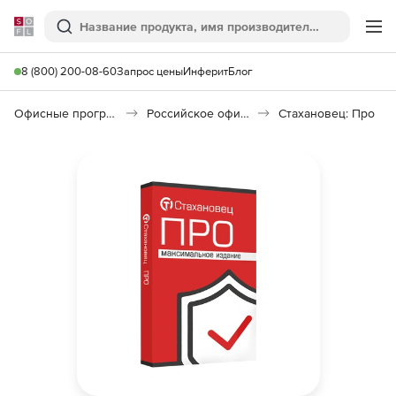
Softline
Поиск
Ме
8 (800) 200-08-60
Запрос цены
Инферит
Блог
Офисные программы
Российское офисное ПО (Импортозамещение)
Стахановец: Про