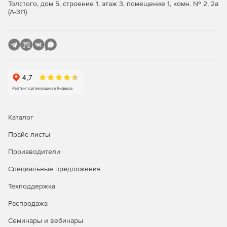
Толстого, дом 5, строение 1, этаж 3, помещение 1, комн. № 2, 2а
(А-311)
Группа отчетов «Аналитика».
Рейтинг рисков.
Пакет опций редакции Полный Контроль.
Все возможности Квант.
Подсчет уровня рисков, анализ работы сотрудников
более чем по 40 параметрам.
Каталог
Файловый поиск, предотвращение фотосъемки
Прайс-листы
экрана с важной информацией, распознавание лиц,
голосовое DLP.
Производители
Маркировка изображений при скриншоте данных,
Специальные предложения
запрет доступа к съемным носителям.
Техподдержка
Купите Стахановец: ПРО и защитите корпоративную
Распродажа
среду от рисков кражи коммерческих и корпоративных
Семинары и вебинары
данных.