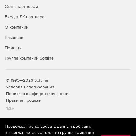
Стать партнером
Вход в ЛК партнера
О компании
* Компания Meta, владеющая Instagram, Facebook и
Вакансии
WhatsApp, признана экстремистской, ее деятельность на
территории РФ запрещена
Помощь
Группа компаний Softline
© 1993—2026 Softline
Условия использования
Политика конфиденциальности
Правила продажи
14+
Продолжая использовать данный веб-сайт,
На информационном ресурсе store.softline.ru применяются
вы соглашаетесь с тем, что группа компаний
рекомендательные технологии
(информационные технологии