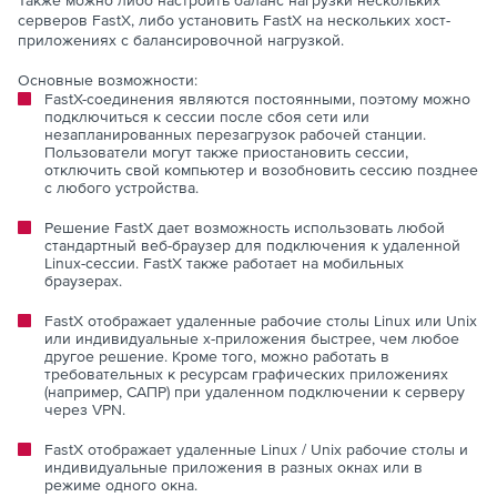
Также можно либо настроить баланс нагрузки нескольких
серверов FastX, либо установить FastX на нескольких хост-
приложениях с балансировочной нагрузкой.
Основные возможности:
FastX-соединения являются постоянными, поэтому можно
подключиться к сессии после сбоя сети или
незапланированных перезагрузок рабочей станции.
Пользователи могут также приостановить сессии,
отключить свой компьютер и возобновить сессию позднее
с любого устройства.
Решение FastX дает возможность использовать любой
стандартный веб-браузер для подключения к удаленной
Linux-сессии. FastX также работает на мобильных
браузерах.
FastX отображает удаленные рабочие столы Linux или Unix
или индивидуальные x-приложения быстрее, чем любое
другое решение. Кроме того, можно работать в
требовательных к ресурсам графических приложениях
(например, САПР) при удаленном подключении к серверу
через VPN.
FastX отображает удаленные Linux / Unix рабочие столы и
индивидуальные приложения в разных окнах или в
режиме одного окна.