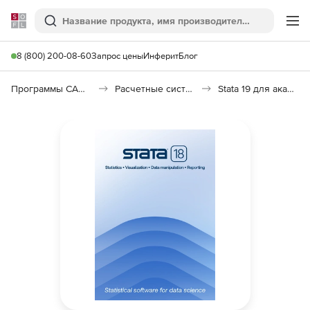
Softline
Поиск
Ме
8 (800) 200-08-60
Запрос цены
Инферит
Блог
Программы САПР и ГИС
Расчетные системы и Научное программное обеспечение
Stata 19 для академических организаций