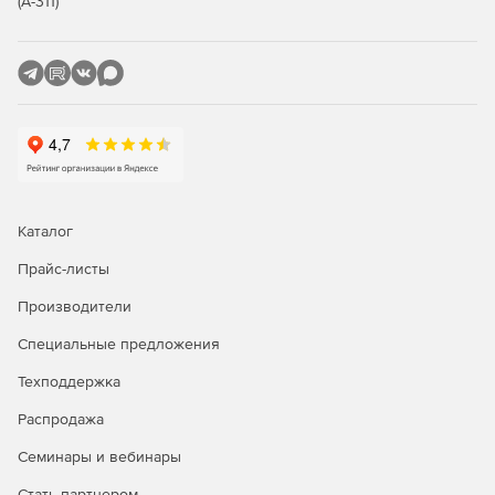
(А-311)
Stata/SE и Stata/BE отличаются только размером набора
данных, который каждый может анализировать. Stata/SE
(до 10 998) и Stata/MP (до 65 532) могут соответствовать
моделям с большим количеством независимых
переменных, чем Stata/BE (до 798). Stata/SE может
анализировать до 2 миллиардов наблюдений.
Stata/BE позволяет использовать наборы данных с 2048
переменными и 2 миллиардами наблюдений. Stata/BE
может иметь не более 798 независимых переменных в
Каталог
модели.
Прайс-листы
Числовые данные от Stata могут поддерживать любой из
Производители
размеров данных, перечисленных выше, во встроенной
среде.
Специальные предложения
Все вышеперечисленные выпуски имеют одинаковый
Техподдержка
полный набор функций и включают обработку
Распродажа
документации в формате PDF.
Семинары и вебинары
Возможности
Stata/BE
Stata/SE
Stata/MP
Стать партнером