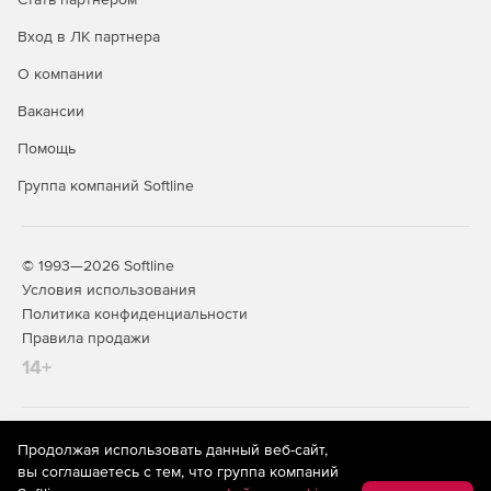
продуктов
Вход в ЛК партнера
2-
4-
6
core
core
О компании
Максимальное
Вакансии
число переменных
Помощь
До 2 048
+
+
+
+
+
Группа компаний Softline
До 32 767
-
+
+
+
+
До 120 000
-
-
+
+
+
© 1993—2026 Softline
Максимальное
Условия использования
количество
Политика конфиденциальности
наблюдений
Правила продажи
14+
До 2.14 миллиардов
+
+
+
+
+
До 20 миллиардов
-
-
+
+
+
На информационном ресурсе store.softline.ru применяются
Продолжая использовать данный веб-сайт,
Выполняет
рекомендательные технологии
(информационные технологии
вы соглашаетесь с тем, что группа компаний
большинство
предоставления информации на основе сбора,