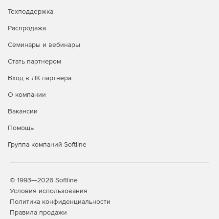
Все вышеперечисленные выпуски имеют одинаковый
Техподдержка
полный набор функций и включают обработку
документации в формате PDF.
Распродажа
Семинары и вебинары
Возможности
Stata/BE
Stata/SE
Stata/MP
Стать партнером
продуктов
Вход в ЛК партнера
2-
4-
6
core
core
О компании
Максимальное
Вакансии
число переменных
Помощь
До 2 048
+
+
+
+
+
Группа компаний Softline
До 32 767
-
+
+
+
+
До 120 000
-
-
+
+
+
© 1993—2026 Softline
Максимальное
Условия использования
количество
Политика конфиденциальности
наблюдений
Правила продажи