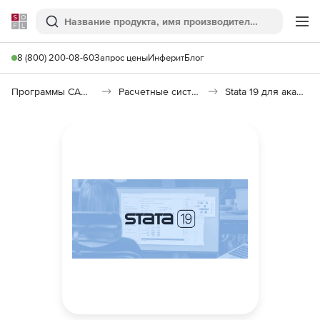
Softline
Поиск
Ме
8 (800) 200-08-60
Запрос цены
Инферит
Блог
Программы САПР и ГИС
Расчетные системы и Научное программное обеспечение
Stata 19 для академических организаций