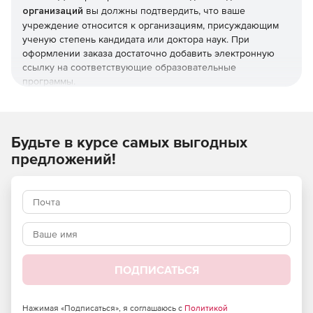
организаций
вы должны подтвердить, что ваше
учреждение относится к организациям, присуждающим
ученую степень кандидата или доктора наук. При
оформлении заказа достаточно добавить электронную
ссылку на соответствующие образовательные
программы.
Независимо от того, являетесь ли вы молодым
специалистом или опытным исследователем, мы
поможем подобрать версию, соответствующую вашим
Будьте в курсе самых выгодных
требованиям:
предложений!
Stata / MP: самая быстрая версия Stata (для
четырехъядерных, двухъядерных и многоядерных /
многопроцессорных компьютеров), способная
анализировать наибольший объем данных.
Stata/SE: Standard Edition. Версия Stata для больших
наборов данных.
ПОДПИСАТЬСЯ
Stata/BE: Basic Edition. Версия Stata для наборов
данных среднего размера.
Нажимая «Подписаться», я соглашаюсь с
Политикой