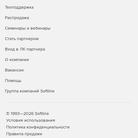
Все вышеперечисленные выпуски имеют одинаковый
Техподдержка
полный набор функций и включают обработку
документации в формате PDF.
Распродажа
Семинары и вебинары
Возможности
Stata/BE
Stata/SE
Stata/MP
Стать партнером
продуктов
Вход в ЛК партнера
2-
4-
6
core
core
О компании
Максимальное
Вакансии
число переменных
Помощь
До 2 048
+
+
+
+
+
Группа компаний Softline
До 32 767
-
+
+
+
+
До 120 000
-
-
+
+
+
© 1993—2026 Softline
Максимальное
Условия использования
количество
Политика конфиденциальности
наблюдений
Правила продажи