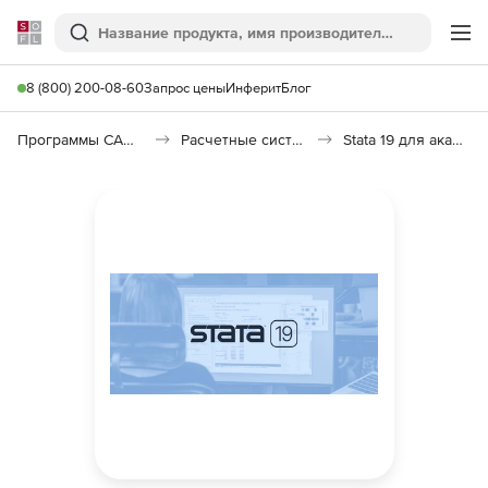
Softline
Поиск
Ме
8 (800) 200-08-60
Запрос цены
Инферит
Блог
Программы САПР и ГИС
Расчетные системы и Научное программное обеспечение
Stata 19 для академических организаций