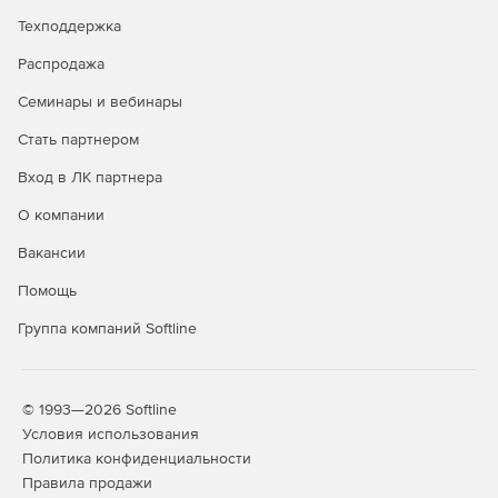
Все вышеперечисленные выпуски имеют одинаковый
Техподдержка
полный набор функций и включают обработку
документации в формате PDF.
Распродажа
Семинары и вебинары
Возможности
Stata/BE
Stata/SE
Stata/MP
Стать партнером
продуктов
Вход в ЛК партнера
2-
4-
6
core
core
О компании
Максимальное
Вакансии
число переменных
Помощь
До 2 048
+
+
+
+
+
Группа компаний Softline
До 32 767
-
+
+
+
+
До 120 000
-
-
+
+
+
© 1993—2026 Softline
Максимальное
Условия использования
количество
Политика конфиденциальности
наблюдений
Правила продажи