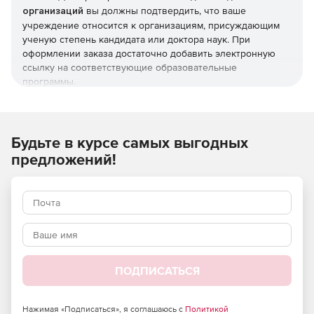
организаций
вы должны подтвердить, что ваше
учреждение относится к организациям, присуждающим
ученую степень кандидата или доктора наук. При
оформлении заказа достаточно добавить электронную
ссылку на соответствующие образовательные
программы.
Независимо от того, являетесь ли вы молодым
специалистом или опытным исследователем, мы
поможем подобрать версию, соответствующую вашим
Будьте в курсе самых выгодных
требованиям:
предложений!
Stata / MP: самая быстрая версия Stata (для
четырехъядерных, двухъядерных и многоядерных /
многопроцессорных компьютеров), способная
анализировать наибольший объем данных.
Stata/SE: Standard Edition. Версия Stata для больших
наборов данных.
ПОДПИСАТЬСЯ
Stata/BE: Basic Edition. Версия Stata для наборов
данных среднего размера.
Нажимая «Подписаться», я соглашаюсь с
Политикой