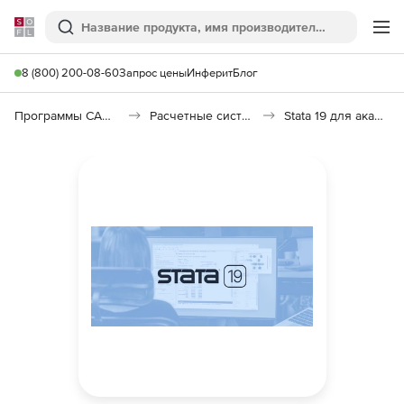
Softline
Поиск
Ме
8 (800) 200-08-60
Запрос цены
Инферит
Блог
Программы САПР и ГИС
Расчетные системы и Научное программное обеспечение
Stata 19 для академических организаций