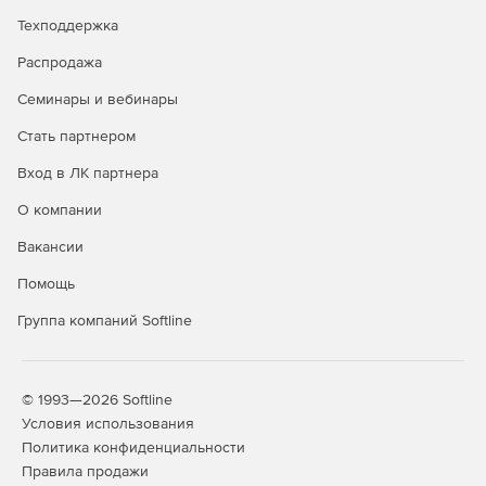
Все вышеперечисленные выпуски имеют одинаковый
Техподдержка
полный набор функций и включают обработку
документации в формате PDF.
Распродажа
Семинары и вебинары
Возможности
Stata/BE
Stata/SE
Stata/MP
Стать партнером
продуктов
Вход в ЛК партнера
2-
4-
6
core
core
О компании
Максимальное
Вакансии
число переменных
Помощь
До 2 048
+
+
+
+
+
Группа компаний Softline
До 32 767
-
+
+
+
+
До 120 000
-
-
+
+
+
© 1993—2026 Softline
Максимальное
Условия использования
количество
Политика конфиденциальности
наблюдений
Правила продажи