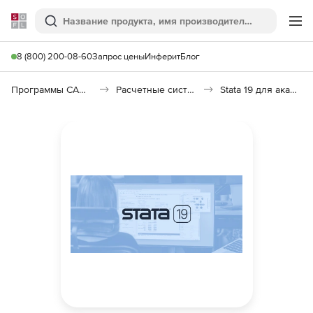
Softline
Поиск
Ме
8 (800) 200-08-60
Запрос цены
Инферит
Блог
Программы САПР и ГИС
Расчетные системы и Научное программное обеспечение
Stata 19 для академических организаций