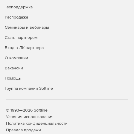
Все вышеперечисленные выпуски имеют одинаковый
Техподдержка
полный набор функций и включают обработку
документации в формате PDF.
Распродажа
Семинары и вебинары
Возможности
Stata/BE
Stata/SE
Stata/MP
продуктов
Стать партнером
Вход в ЛК партнера
2-
4-
6
core
core
О компании
Максимальное
Вакансии
число переменных
Помощь
До 2 048
+
+
+
+
+
Группа компаний Softline
До 32 767
-
+
+
+
+
До 120 000
-
-
+
+
+
© 1993—2026 Softline
Максимальное
Условия использования
количество
Политика конфиденциальности
наблюдений
Правила продажи