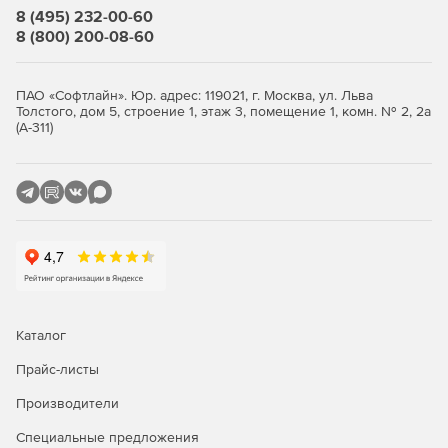
Stata/MP также может анализировать больше данных, чем
8 (495) 232-00-60
любая другая версия Stata. Stata/MP может анализировать
8 (800) 200-08-60
от 10 до 20 миллиардов наблюдений с учетом текущих
крупнейших компьютеров и готов проанализировать до 1
триллиона наблюдений, как только компьютерное
ПАО «Софтлайн». Юр. адрес: 119021, г. Москва, ул. Льва
оборудование этого потребует.
Толстого, дом 5, строение 1, этаж 3, помещение 1, комн. № 2, 2а
(А-311)
Stata/SE и Stata/BE отличаются только размером набора
данных, который каждый может анализировать. Stata/SE
(до 10 998) и Stata/MP (до 65 532) могут соответствовать
моделям с большим количеством независимых
переменных, чем Stata/BE (до 798). Stata/SE может
анализировать до 2 миллиардов наблюдений.
Stata/BE позволяет использовать наборы данных с 2048
переменными и 2 миллиардами наблюдений. Stata/BE
может иметь не более 798 независимых переменных в
Каталог
модели.
Прайс-листы
Числовые данные от Stata могут поддерживать любой из
Производители
размеров данных, перечисленных выше, во встроенной
среде.
Специальные предложения