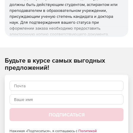
должны быть действующим студентом, аспирантом или
преподавателем в образовательном учреждении,
присуждающим ученую степень кандидата и доктора
наук. Для подтверждения вашего статуса при
оформлении заказа необходимо предоставить
электронную копию соответствующего документа.
Независимо от того, являетесь ли вы молодым
специалистом или опытным исследователем, мы
поможем подобрать версию, лучшим образом
Будьте в курсе самых выгодных
подходящую вашим требованиям:
предложений!
Stata/MP: самая быстрая версия Stata (для
четырехъядерных, двухъядерных и многоядерных /
многопроцессорных компьютеров), способная
анализировать наибольший объем да нных.
Stata/SE: Standard Edition. Версия Stata для больших
наборов данных.
ПОДПИСАТЬСЯ
Stata/BE: Basic Edition. Версия Stata для наборов
данных среднего размера.
Нажимая «Подписаться», я соглашаюсь с
Политикой