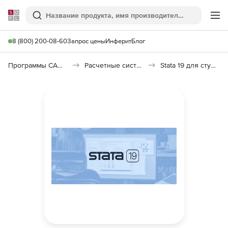
Softline
Поиск
Ме
8 (800) 200-08-60
Запрос цены
Инферит
Блог
Программы САПР и ГИС
Расчетные системы и Научное программное обеспечение
Stata 19 для студентов