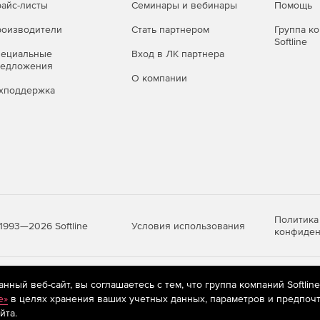
айс-листы
Семинары и вебинары
Помощь
оизводители
Стать партнером
Группа к
Softline
пециальные
Вход в ЛК партнера
редложения
О компании
хподдержка
Политика
Условия использования
1993—2026 Softline
конфиден
яются
рекомендательные технологии
(информационные технологии п
ный веб-сайт, вы соглашаетесь с тем, что группа компаний Softlin
предпочтениям пользователей сети «Интернет», находящихся на те
e»
в целях хранения ваших учетных данных, параметров и предпочт
йта.