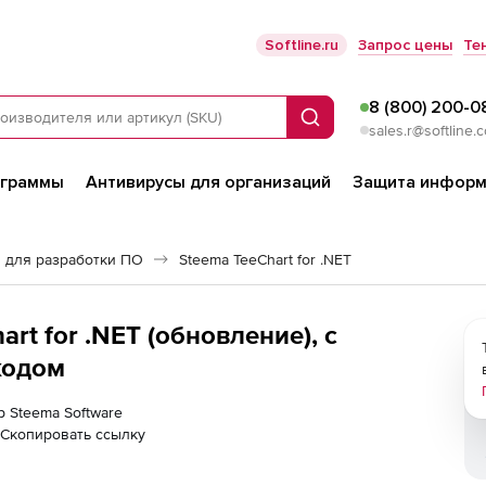
Softline.ru
Запрос цены
Те
8 (800) 200-0
Поиск
sales.r@softline.
ограммы
Антивирусы для организаций
Защита информ
 для разработки ПО
Steema TeeChart for .NET
rt for .NET (обновление), с
кодом
р Steema Software
Скопировать ссылку