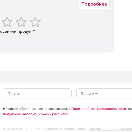
Подробнее
, динамические, числовые и комбинированные. Шкалы
едоставляя пользователю полный контроль параметров
 оценили продукт?
rt на панели WebForms для полноценного
атах JPEG, GIF, PNG, Native Tee, TIFF, BMP, Flash и EM.
узер в целях избегания создания временных файлов.
крутки и для масштабирования.
аве компонента Charting.
яции графиков и диаграмм во flash-файлы SWF. Доступ к
Нажимая «Подписаться», я соглашаюсь с
Политикой конфиденциальности
, д
получение информационных рассылок
.
Этот сайт защищен SmartCaptcha от Yandex Cloud -
Уведомление об условия
изуализация данных) для мобильных приложений.