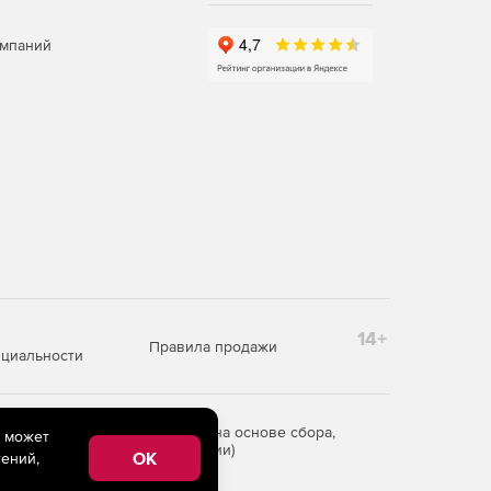
омпаний
14+
Правила продажи
циальности
редоставления информации на основе сбора,
e может
рритории Российской Федерации)
OK
ений,