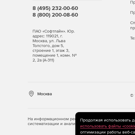
Пр
8 (495) 232-00-60
Пр
8 (800) 200-08-60
С
п
ПАО «Софтлайн». Юр.
адрес: 119021, г.
Те
Москва, ул. Льва
Толстого, дом 5,
строение 1, этаж 3,
помещение 1, комн. №
2, 2а (А-311)
Москва
© 
На информационном ресурсе store.softline.ru примен
Продолжая использовать дан
систематизации и анализа сведений, относящихся к 
использовать файлы «cooki
оптимизации работы веб-са