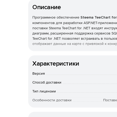
Описание
Программное обеспечение
Steema TeeChart for
компонентов для разработки ASP.NET-приложени
поставки Steema TeeChart for .NET входят инст
диаграмм, расширенная поддержка сервисов SQL R
TeeChart for .NET позволяет встраивать в поль
отображает данные на карте с привязкой к кон
TeeChart for .NET содержит более 33 графическ
40 математических и статистических функций, н
Характеристики
цветовой палитры. База данных содержит множе
ASP.NET и PocketPC / WindowsCE.
Версия
Характеристики Steema TeeChart for .NET:
Способ доставки
Поддержка Windows 7.
Тип лицензии
Особенности доставки
Поставк
Механизм рендера Direct2D для обработки ц
Поддержка сред разработки WPF/Silvelight.