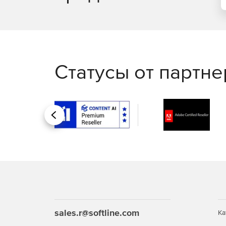
Встроенная совместимость со всеми основн
включая dbAdapters. Создание привязок данн
Добавление неограниченного числа осей гр
Статусы от партн
Поддержка генерации приложений финансово
функций.
Поддержка отображения данных геоинформа
Назад
Свободный доступ к программированию инст
прозрачность, пользовательские линии, ну
графиков и др.
Возможность разработки функции трехмерно
sales.r@softline.com
Ка