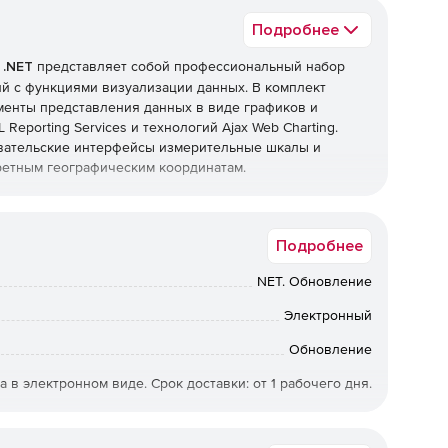
Подробнее
 .NET
представляет собой профессиональный набор
й с функциями визуализации данных. В комплект
рументы представления данных в виде графиков и
eporting Services и технологий Ajax Web Charting.
зовательские интерфейсы измерительные шкалы и
кретным географическим координатам.
их стиля в двумерном и трехмерном изображении, свыше
еограниченное количество линий и около 20 видов
Подробнее
ство форматов, готовых к пользованию, дополнения
NET. Обновление
Электронный
Обновление
а в электронном виде. Срок доставки: от 1 рабочего дня.
ифровых подписей.