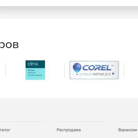
ыми источниками данных, поддерживающими .NET,
ых посредством редактора Chart Editor или кода.
афиков.
еров
й аналитики с обширным набором статистических
ционных систем.
рументов – можно добавлять аннотации, цветовую
мерацию страниц, фоновые изображения, вращение
й визуализации.
талог
Распродажа
Вакансии