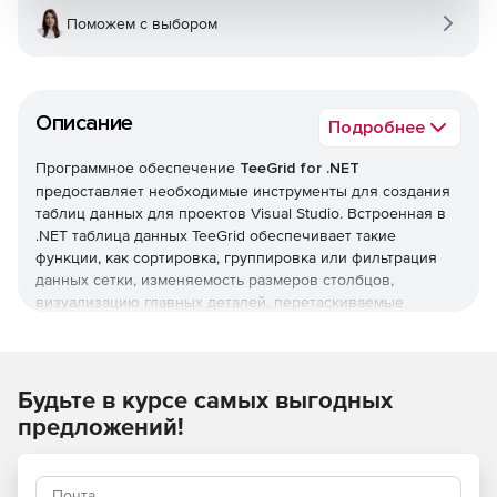
Поможем с выбором
Описание
Подробнее
Программное обеспечение
TeeGrid for .NET
предоставляет необходимые инструменты для создания
таблиц данных для проектов Visual Studio. Встроенная в
.NET таблица данных TeeGrid обеспечивает такие
функции, как сортировка, группировка или фильтрация
данных сетки, изменяемость размеров столбцов,
визуализацию главных деталей, перетаскиваемые
выборки, прокрутка сетки.
TeeGrid предлагает множество функций для управления
размерами строк и столбцов, форматированием и т. д.
Будьте в курсе самых выгодных
Решение TeeGrid полностью совместимо с Visual Studio
предложений!
NET и предлагает использовать общий код ядра для
сетки в Windows, Android и iOS / macOS.
TeeGrid поставляется с некоторыми темами по