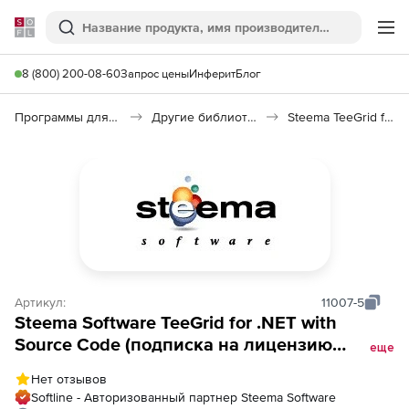
Softline
Поиск
Ме
8 (800) 200-08-60
Запрос цены
Инферит
Блог
Программы для программирования
Другие библиотеки
Steema TeeGrid for .NET
Артикул:
11007-5
Steema Software TeeGrid for .NET with
Source Code (подписка на лицензию
еще
Developer на 1 год), 5 пользователей
Нет отзывов
Softline - Авторизованный партнер Steema Software