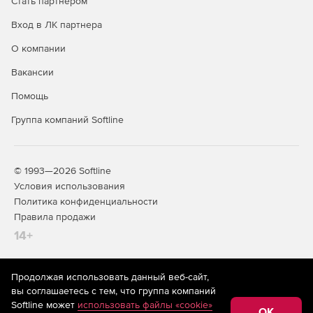
Стать партнером
Вход в ЛК партнера
О компании
Вакансии
Помощь
Группа компаний Softline
© 1993—2026 Softline
Условия использования
Политика конфиденциальности
Правила продажи
14+
Продолжая использовать данный веб-сайт,
На информационном ресурсе store.softline.ru применяются
вы соглашаетесь с тем, что группа компаний
рекомендательные технологии
(информационные технологии
Softline может
использовать файлы «cookie»
предоставления информации на основе сбора,
OK