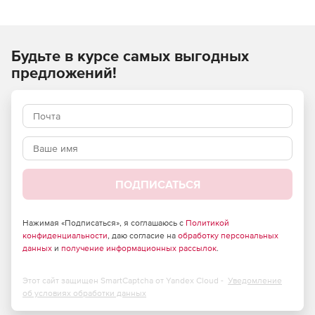
размер ячеек, прокрутку, порядок колонок и многое
другое. TeeGrid VCL/FMX использует выделение цветом,
форматирование заголовков, горячие клавиши и другие
Будьте в курсе самых выгодных
инструменты редактирования внешнего вида таблиц.
предложений!
ПОДПИСАТЬСЯ
Нажимая «Подписаться», я соглашаюсь с
Политикой
конфиденциальности
, даю согласие на
обработку персональных
данных
и
получение информационных рассылок
.
Этот сайт защищен SmartCaptcha от Yandex Cloud -
Уведомление
об условиях обработки данных