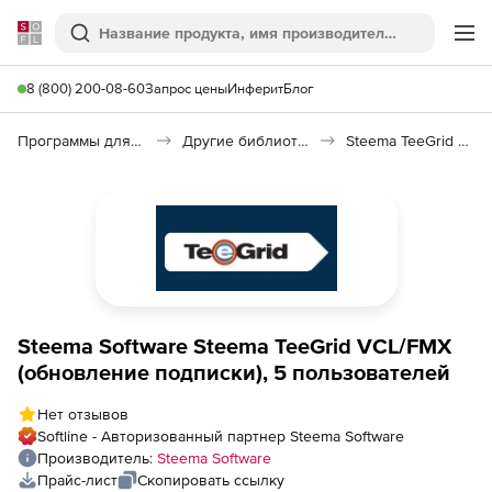
Softline
Поиск
Ме
8 (800) 200-08-60
Запрос цены
Инферит
Блог
Программы для программирования
Другие библиотеки
Steema TeeGrid VCL/FMX
Steema Software Steema TeeGrid VCL/FMX
(обновление подписки), 5 пользователей
Нет отзывов
Softline - Авторизованный партнер Steema Software
Производитель:
Steema Software
Прайс-лист
Скопировать ссылку