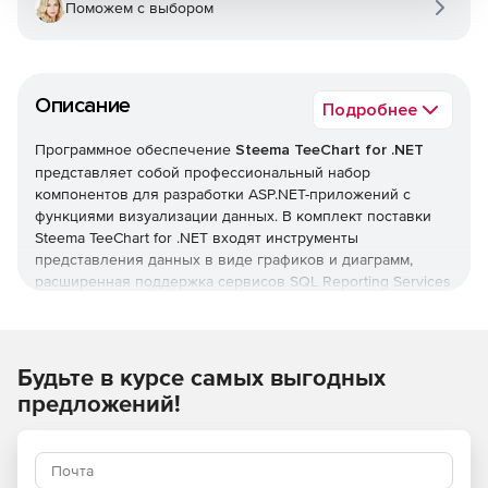
Поможем с выбором
Описание
Подробнее
Программное обеспечение
Steema TeeChart for .NET
представляет собой профессиональный набор
компонентов для разработки ASP.NET-приложений с
функциями визуализации данных. В комплект поставки
Steema TeeChart for .NET входят инструменты
представления данных в виде графиков и диаграмм,
расширенная поддержка сервисов SQL Reporting Services
и технологий Ajax Web Charting. TeeChart for .NET
позволяет встраивать в пользовательские интерфейсы
измерительные шкалы и отображает данные на карте с
привязкой к конкретным географическим координатам.
Будьте в курсе самых выгодных
предложений!
TeeChart for .NET содержит более 33 графических стиля в
двумерном и трехмерном изображении, свыше 40
математических и статистических функций,
неограниченное количество линий и около 20 видов