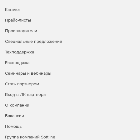
включая dbAdapters. Создание привязок данных
Каталог
посредством редактора Chart Editor или кода.
Прайс-листы
Добавление неограниченного числа осей графиков.
Производители
Поддержка генерации приложений финансовой
Специальные предложения
аналитики с обширным набором статистических
функций.
Техподдержка
Поддержка отображения данных геоинформационных
Распродажа
систем.
Семинары и вебинары
Свободный доступ к программированию
Стать партнером
инструментов – можно добавлять аннотации,
цветовую прозрачность, пользовательские линии,
Вход в ЛК партнера
нумерацию страниц, фоновые изображения,
вращение графиков и др.
О компании
Вакансии
Возможность разработки функции трехмерной
визуализации.
Помощь
Группа компаний Softline