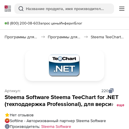
Softline
Поиск
Ме
8 (800) 200-08-60
Запрос цены
Инферит
Блог
Программы для программирования
Программы для разработки ПО
Steema TeeChart for .NET
Артикул:
220
Steema Software Steema TeeChart for .NET
(техподдержка Professional), для версии
еще
Professional
Нет отзывов
Softline - Авторизованный партнер Steema Software
Производитель:
Steema Software